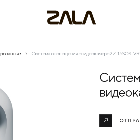
ированные
Система оповещения с видеокамерой Z-16SOS-VR
Систем
видеок
ОТПРА