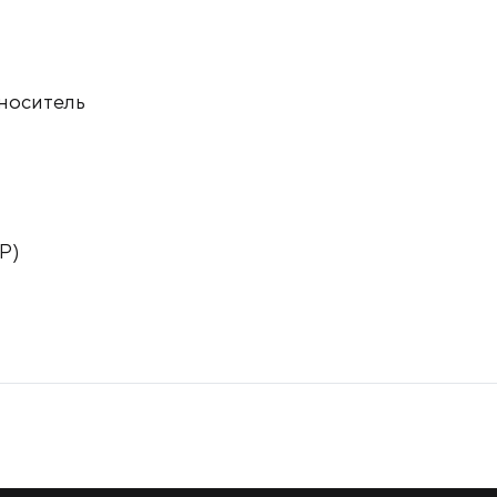
 носитель
P)