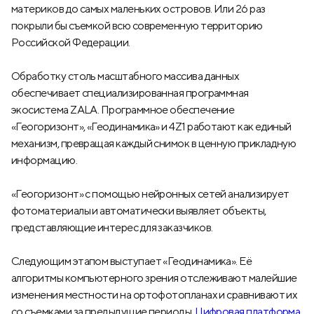
материков до самых маленьких островов. Или 26 раз
покрыли бы съемкой всю современную территорию
Российской Федерации.
Обработку столь масштабного массива данных
обеспечивает специализированная программная
экосистема ZALA. Программное обеспечение
«Геогоризонт», «Геодинамика» и 4Z1 работают как единый
механизм, превращая каждый снимок в ценную прикладную
информацию.
«Геогоризонт» с помощью нейронных сетей анализирует
фотоматериалы и автоматически выявляет объекты,
представляющие интерес для заказчиков.
Следующим этапом выступает «Геодинамика». Её
алгоритмы компьютерного зрения отслеживают малейшие
изменения местности на ортофотопланах и сравнивают их
со съемками за предыдущие периоды.
Цифровая платформа