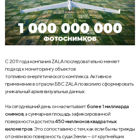
С 2011 года компания ZALA последовательно меняет
подход к мониторингу объектов
топливно‑энергетического комплекса. Активное
применение в отрасли БВС ZALA позволило сформировать
уникальный архив визуальных данных.
На сегодняшний день он насчитывает
более 1 миллиарда
снимков
, а суммарная площадь зафиксированной
поверхности достигла
450 миллионов квадратных
километров
. Это сопоставимо с тем, как если бы мы трижды
отсняли всю поверхность суши Земли — от крупнейших