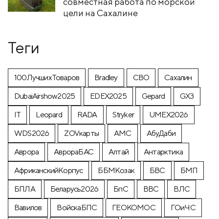
совместная работа по морской
цели на Сахалине
Теги
100ЛучшихТоваров
Bradley
CВО
Cахалин
DubaiAirshow2025
EDEX2025
Gepard
GX3
IT
Leopard
RADA
Stryker
UMEX2026
WDS2026
ZOVкарты
АМС
АбуДаби
Аврора
АврораБАС
Алтай
Антарктика
АфриканскийКорпус
ББМКозак
БВС
БМП
БПЛА
Беларусь2026
БпС
ВВС
ВЛС
Вавилов
ВойскаБПС
ГЕОКОМОС
ГОиЧС