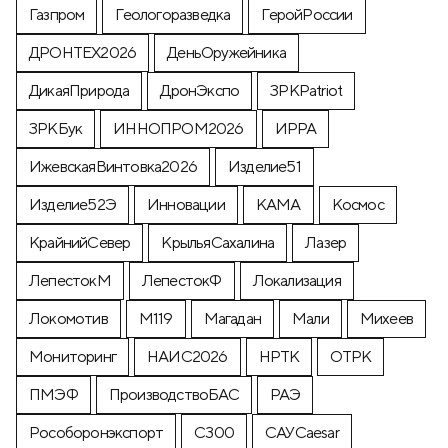
Газпром
Геологоразведка
ГеройРоссии
ДРОНТЕХ2026
ДеньОружейника
ДикаяПрирода
ДронЭкспо
ЗРКPatriot
ЗРКБук
ИННОПРОМ2026
ИРРА
ИжевскаяВинтовка2026
Изделие51
Изделие52Э
Инновации
КАМА
Космос
КрайнийСевер
КрыльяСахалина
Лазер
ЛепестокМ
ЛепестокФ
Локализация
Локомотив
М119
Магадан
Мали
Михеев
Мониторинг
НАИС2026
НРТК
ОТРК
ПМЭФ
ПроизводствоБАС
РАЭ
Рособоронэкспорт
С300
САУCaesar