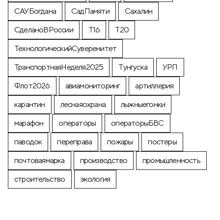
САУБогдана
СадПамяти
Сахалин
СделаноВРоссии
Т16
Т20
ТехнологическийСуверенитет
ТранспортнаяНеделя2025
Тунгуска
УРП
Флот2026
авиамониторинг
артиллерия
карантин
леснаяохрана
лыжныегонки
марафон
операторы
операторыБВС
паводок
переправа
пожары
постеры
почтоваямарка
производство
промышленность
строительство
экология