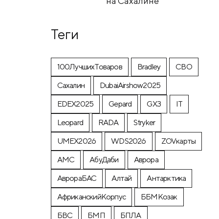
на Сахалине
Теги
100ЛучшихТоваров
Bradley
CВО
Cахалин
DubaiAirshow2025
EDEX2025
Gepard
GX3
IT
Leopard
RADA
Stryker
UMEX2026
WDS2026
ZOVкарты
АМС
АбуДаби
Аврора
АврораБАС
Алтай
Антарктика
АфриканскийКорпус
ББМКозак
БВС
БМП
БПЛА