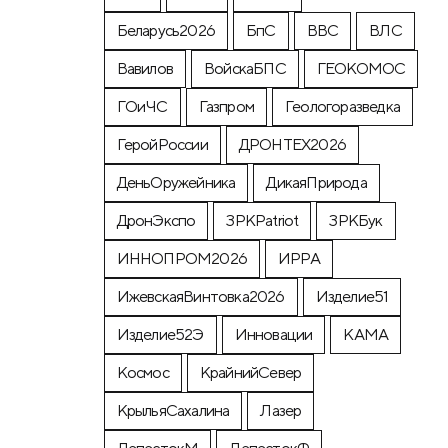
Беларусь2026
БпС
ВВС
ВЛС
Вавилов
ВойскаБПС
ГЕОКОМОС
ГОиЧС
Газпром
Геологоразведка
ГеройРоссии
ДРОНТЕХ2026
ДеньОружейника
ДикаяПрирода
ДронЭкспо
ЗРКPatriot
ЗРКБук
ИННОПРОМ2026
ИРРА
ИжевскаяВинтовка2026
Изделие51
Изделие52Э
Инновации
КАМА
Космос
КрайнийСевер
КрыльяСахалина
Лазер