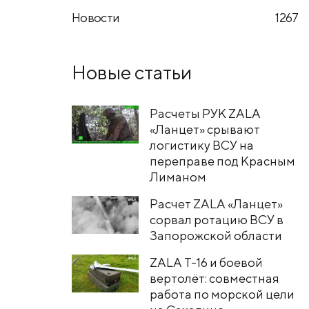
Новости
1267
Новые статьи
Расчеты РУК ZALA
«Ланцет» срывают
логистику ВСУ на
переправе под Красным
Лиманом
Расчет ZALA «Ланцет»
сорвал ротацию ВСУ в
Запорожской области
ZALA T-16 и боевой
вертолёт: совместная
работа по морской цели