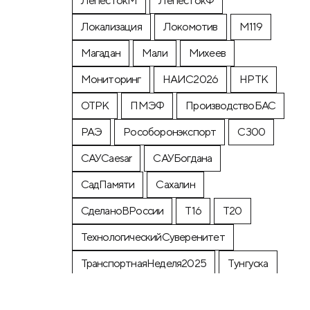
ЛепестокМ
ЛепестокФ
Локализация
Локомотив
М119
Магадан
Мали
Михеев
Мониторинг
НАИС2026
НРТК
ОТРК
ПМЭФ
ПроизводствоБАС
РАЭ
Рособоронэкспорт
С300
САУCaesar
САУБогдана
СадПамяти
Сахалин
СделаноВРоссии
Т16
Т20
ТехнологическийСуверенитет
ТранспортнаяНеделя2025
Тунгуска
УРП
Флот2026
авиамониторинг