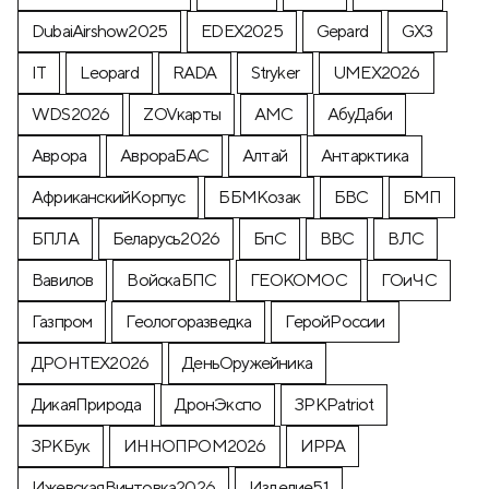
DubaiAirshow2025
EDEX2025
Gepard
GX3
IT
Leopard
RADA
Stryker
UMEX2026
WDS2026
ZOVкарты
АМС
АбуДаби
Аврора
АврораБАС
Алтай
Антарктика
АфриканскийКорпус
ББМКозак
БВС
БМП
БПЛА
Беларусь2026
БпС
ВВС
ВЛС
Вавилов
ВойскаБПС
ГЕОКОМОС
ГОиЧС
Газпром
Геологоразведка
ГеройРоссии
ДРОНТЕХ2026
ДеньОружейника
ДикаяПрирода
ДронЭкспо
ЗРКPatriot
ЗРКБук
ИННОПРОМ2026
ИРРА
ИжевскаяВинтовка2026
Изделие51