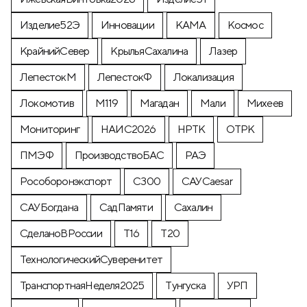
Изделие52Э
Инновации
КАМА
Космос
КрайнийСевер
КрыльяСахалина
Лазер
ЛепестокМ
ЛепестокФ
Локализация
Локомотив
М119
Магадан
Мали
Михеев
Мониторинг
НАИС2026
НРТК
ОТРК
ПМЭФ
ПроизводствоБАС
РАЭ
Рособоронэкспорт
С300
САУCaesar
САУБогдана
СадПамяти
Сахалин
СделаноВРоссии
Т16
Т20
ТехнологическийСуверенитет
ТранспортнаяНеделя2025
Тунгуска
УРП