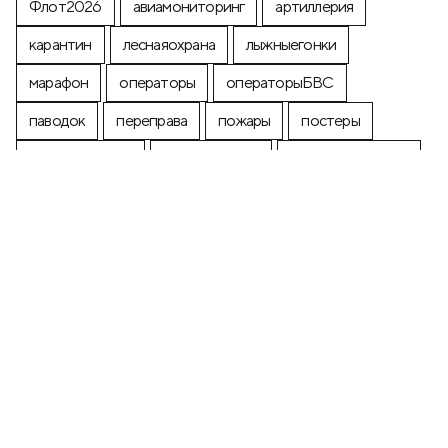
Флот2026
авиамониторинг
артиллерия
карантин
леснаяохрана
лыжныегонки
марафон
операторы
операторыБВС
паводок
переправа
пожары
постеры
почтоваямарка
производство
промышленность
строительство
экология
+7 (499) 673-05-05
info@zala-aero.com