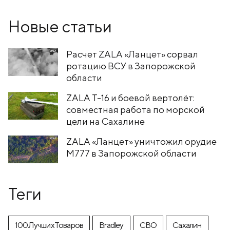
Новые статьи
Расчет ZALA «Ланцет» сорвал
ротацию ВСУ в Запорожской
области
ZALA T-16 и боевой вертолёт:
совместная работа по морской
цели на Сахалине
ZALA «Ланцет» уничтожил орудие
M777 в Запорожской области
Теги
100ЛучшихТоваров
Bradley
CВО
Cахалин