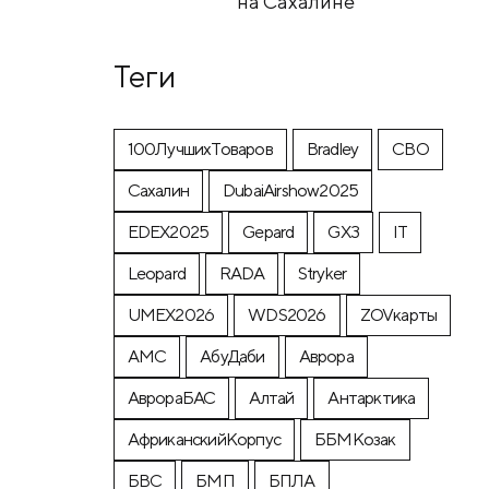
на Сахалине
Теги
100ЛучшихТоваров
Bradley
CВО
Cахалин
DubaiAirshow2025
EDEX2025
Gepard
GX3
IT
Leopard
RADA
Stryker
UMEX2026
WDS2026
ZOVкарты
АМС
АбуДаби
Аврора
АврораБАС
Алтай
Антарктика
АфриканскийКорпус
ББМКозак
БВС
БМП
БПЛА