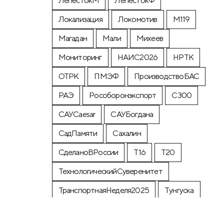
ЛепестокМ
ЛепестокФ
Локализация
Локомотив
М119
Магадан
Мали
Михеев
Мониторинг
НАИС2026
НРТК
ОТРК
ПМЭФ
ПроизводствоБАС
РАЭ
Рособоронэкспорт
С300
САУCaesar
САУБогдана
СадПамяти
Сахалин
СделаноВРоссии
Т16
Т20
ТехнологическийСуверенитет
ТранспортнаяНеделя2025
Тунгуска
УРП
Флот2026
авиамониторинг