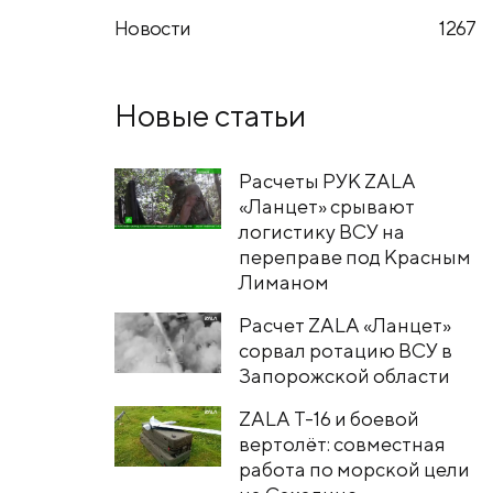
Новости
1267
Новые статьи
Расчеты РУК ZALA
«Ланцет» срывают
логистику ВСУ на
переправе под Красным
Лиманом
Расчет ZALA «Ланцет»
сорвал ротацию ВСУ в
Запорожской области
ZALA T-16 и боевой
вертолёт: совместная
работа по морской цели