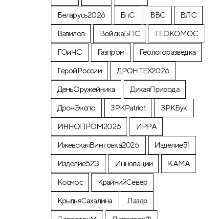
Беларусь2026
БпС
ВВС
ВЛС
Вавилов
ВойскаБПС
ГЕОКОМОС
ГОиЧС
Газпром
Геологоразведка
ГеройРоссии
ДРОНТЕХ2026
ДеньОружейника
ДикаяПрирода
ДронЭкспо
ЗРКPatriot
ЗРКБук
ИННОПРОМ2026
ИРРА
ИжевскаяВинтовка2026
Изделие51
Изделие52Э
Инновации
КАМА
Космос
КрайнийСевер
КрыльяСахалина
Лазер