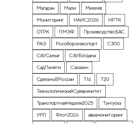
Магадан
Мали
Михеев
Мониторинг
НАИС2026
НРТК
ОТРК
ПМЭФ
ПроизводствоБАС
РАЭ
Рособоронэкспорт
С300
САУCaesar
САУБогдана
СадПамяти
Сахалин
СделаноВРоссии
Т16
Т20
ТехнологическийСуверенитет
ТранспортнаяНеделя2025
Тунгуска
УРП
Флот2026
авиамониторинг
артиллерия
карантин
леснаяохрана
лыжныегонки
марафон
операторы