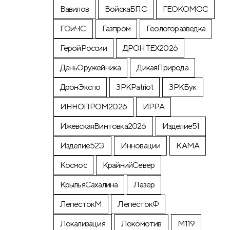
Вавилов
ВойскаБПС
ГЕОКОМОС
ГОиЧС
Газпром
Геологоразведка
ГеройРоссии
ДРОНТЕХ2026
ДеньОружейника
ДикаяПрирода
ДронЭкспо
ЗРКPatriot
ЗРКБук
ИННОПРОМ2026
ИРРА
ИжевскаяВинтовка2026
Изделие51
Изделие52Э
Инновации
КАМА
Космос
КрайнийСевер
КрыльяСахалина
Лазер
ЛепестокМ
ЛепестокФ
Локализация
Локомотив
М119