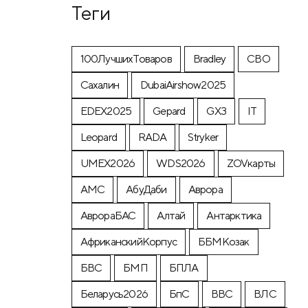
Теги
100ЛучшихТоваров
Bradley
CВО
Cахалин
DubaiAirshow2025
EDEX2025
Gepard
GX3
IT
Leopard
RADA
Stryker
UMEX2026
WDS2026
ZOVкарты
АМС
АбуДаби
Аврора
АврораБАС
Алтай
Антарктика
АфриканскийКорпус
ББМКозак
БВС
БМП
БПЛА
Беларусь2026
БпС
ВВС
ВЛС