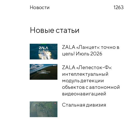
Новости
1263
Новые статьи
ZALA «Ланцет»: точно в
цель! Июль 2026
ZALA «Лепесток-Ф»:
интеллектуальный
модуль детекции
объектов с автономной
видеонавигацией
Стальная дивизия