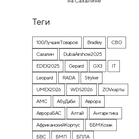
на Сахалине
Теги
100ЛучшихТоваров
Bradley
CВО
Cахалин
DubaiAirshow2025
EDEX2025
Gepard
GX3
IT
Leopard
RADA
Stryker
UMEX2026
WDS2026
ZOVкарты
АМС
АбуДаби
Аврора
АврораБАС
Алтай
Антарктика
АфриканскийКорпус
ББМКозак
БВС
БМП
БПЛА