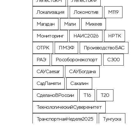
ЛепестокМ
ЛепестокФ
Локализация
Локомотив
М119
Магадан
Мали
Михеев
Мониторинг
НАИС2026
НРТК
ОТРК
ПМЭФ
ПроизводствоБАС
РАЭ
Рособоронэкспорт
С300
САУCaesar
САУБогдана
СадПамяти
Сахалин
СделаноВРоссии
Т16
Т20
ТехнологическийСуверенитет
ТранспортнаяНеделя2025
Тунгуска
УРП
Флот2026
авиамониторинг