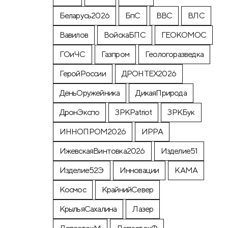
Беларусь2026
БпС
ВВС
ВЛС
Вавилов
ВойскаБПС
ГЕОКОМОС
ГОиЧС
Газпром
Геологоразведка
ГеройРоссии
ДРОНТЕХ2026
ДеньОружейника
ДикаяПрирода
ДронЭкспо
ЗРКPatriot
ЗРКБук
ИННОПРОМ2026
ИРРА
ИжевскаяВинтовка2026
Изделие51
Изделие52Э
Инновации
КАМА
Космос
КрайнийСевер
КрыльяСахалина
Лазер