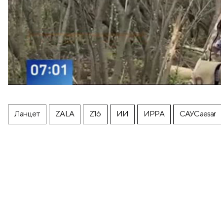
Ланцет
ZALA
Z16
ИИ
ИРРА
САУCaesar