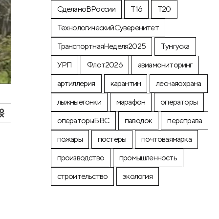
СделаноВРоссии
Т16
Т20
ТехнологическийСуверенитет
ТранспортнаяНеделя2025
Тунгуска
УРП
Флот2026
авиамониторинг
артиллерия
карантин
леснаяохрана
лыжныегонки
марафон
операторы
операторыБВС
паводок
переправа
пожары
постеры
почтоваямарка
производство
промышленность
строительство
экология