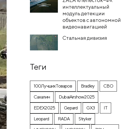
ZALA «Лепесток-Ф»:
интеллектуальный
модуль детекции
объектов с автономной
видеонавигацией
Стальная дивизия
Теги
100ЛучшихТоваров
Bradley
CВО
Cахалин
DubaiAirshow2025
EDEX2025
Gepard
GX3
IT
Leopard
RADA
Stryker