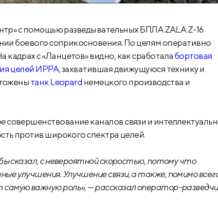
нтр» с помощью разведывательных БПЛА ZALA Z-16
инии боевого соприкосновения. По целям оперативно
кадрах с «Ланцетов» видно, как сработала
бортовая
ния целей ИРРА
, захватившая движущуюся технику и
чтожены
танк Leopard
немецкого производства и
 совершенствование каналов связи и интеллектуаль
сть против широкого спектра целей.
я бы сказал, с невероятной скоростью, потому что
ые улучшения. Улучшение связи, а также, помимо всег
т самую важную роль», — рассказал оператор-разведч