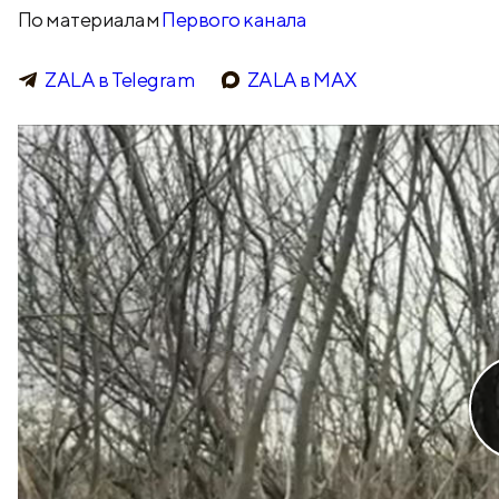
По материалам
Первого канала
ZALA в Telegram
ZALA в МАХ