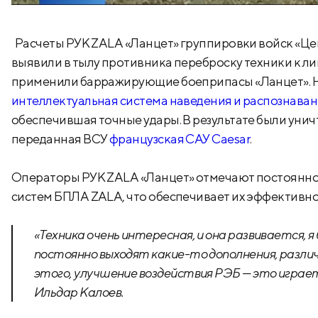
Расчеты РУК ZALA «Ланцет» группировки войск «Це
выявили в тылу противника переброску техники к л
применили барражирующие боеприпасы «Ланцет». На 
интеллектуальная система наведения и распознава
обеспечившая точные удары. В результате были уни
переданная ВСУ
французская САУ Caesar
.
Операторы РУК ZALA «Ланцет» отмечают постоянное
систем БПЛА ZALA, что обеспечивает их эффективно
«Техника очень интересная, и она развивается, 
постоянно выходят какие-то дополнения, различн
этого, улучшение воздействия РЭБ — это играе
Ильдар Калоев.