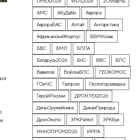
UMEX2026
WDS2026
ZOVкарты
АМС
АбуДаби
Аврора
АврораБАС
Алтай
Антарктика
АфриканскийКорпус
ББМКозак
БВС
БМП
БПЛА
Беларусь2026
БпС
ВВС
ВЛС
Вавилов
ВойскаБПС
ГЕОКОМОС
ных
ГОиЧС
Газпром
Геологоразведка
ГеройРоссии
ДРОНТЕХ2026
ДеньОружейника
ДикаяПрирода
о
ДронЭкспо
ЗРКPatriot
ЗРКБук
ик
ИННОПРОМ2026
ИРРА