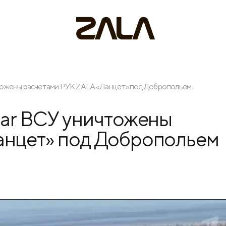
чтожены расчетами РУК ZALA «Ланцет» под Добропольем
sar ВСУ уничтожены
анцет» под Добропольем