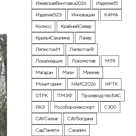
ИжевскаяВинтовка2026
Изделие51
Изделие52Э
Инновации
КАМА
Космос
КрайнийСевер
КрыльяСахалина
Лазер
ЛепестокМ
ЛепестокФ
Локализация
Локомотив
М119
Магадан
Мали
Михеев
Мониторинг
НАИС2026
НРТК
ОТРК
ПМЭФ
ПроизводствоБАС
РАЭ
Рособоронэкспорт
С300
САУCaesar
САУБогдана
СадПамяти
Сахалин