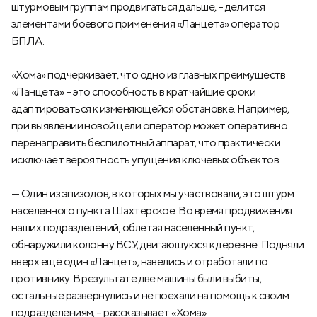
штурмовым группам продвигаться дальше, – делится
элементами боевого применения «Ланцета» оператор
БПЛА.
«Хома» подчёркивает, что одно из главных преимуществ
«Ланцета» – это способность в кратчайшие сроки
адаптироваться к изменяющейся обстановке. Например,
при выявлении новой цели оператор может оперативно
перенаправить беспилотный аппарат, что практически
исключает вероятность упущения ключевых объектов.
— Один из эпизодов, в которых мы участвовали, это штурм
населённого пункта Шахтёрское. Во время продвижения
наших подразделений, облетая населённый пункт,
обнаружили колонну ВСУ, двигающуюся к деревне. Подняли
вверх ещё один «Ланцет», навелись и отработали по
противнику. В результате две машины были выбиты,
остальные развернулись и не поехали на помощь к своим
подразделениям, – рассказывает «Хома».