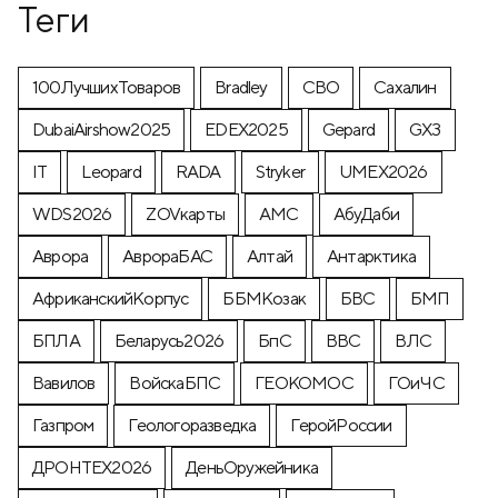
Теги
100ЛучшихТоваров
Bradley
CВО
Cахалин
DubaiAirshow2025
EDEX2025
Gepard
GX3
IT
Leopard
RADA
Stryker
UMEX2026
WDS2026
ZOVкарты
АМС
АбуДаби
Аврора
АврораБАС
Алтай
Антарктика
АфриканскийКорпус
ББМКозак
БВС
БМП
БПЛА
Беларусь2026
БпС
ВВС
ВЛС
Вавилов
ВойскаБПС
ГЕОКОМОС
ГОиЧС
Газпром
Геологоразведка
ГеройРоссии
ДРОНТЕХ2026
ДеньОружейника