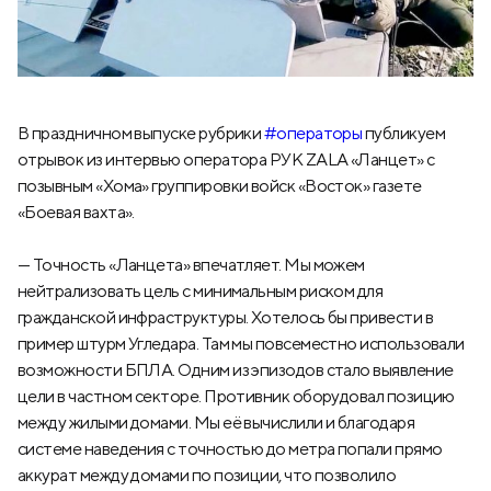
В праздничном выпуске рубрики
#операторы
публикуем
отрывок из интервью оператора РУК ZALA «Ланцет» с
позывным «Хома» группировки войск «Восток» газете
«Боевая вахта».
— Точность «Ланцета» впечатляет. Мы можем
нейтрализовать цель с минимальным риском для
гражданской инфраструктуры. Хотелось бы привести в
пример штурм Угледара. Там мы повсеместно использовали
возможности БПЛА. Одним из эпизодов стало выявление
цели в частном секторе. Противник оборудовал позицию
между жилыми домами. Мы её вычислили и благодаря
системе наведения с точностью до метра попали прямо
аккурат между домами по позиции, что позволило