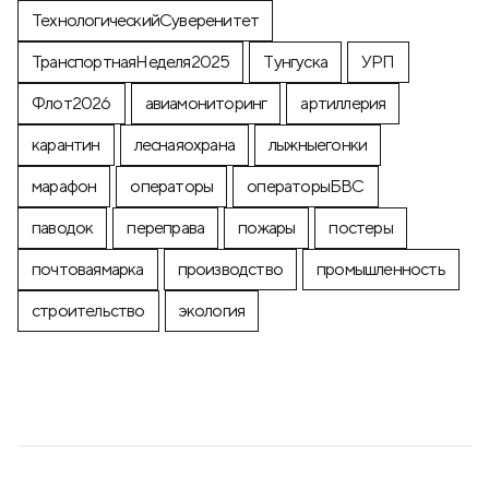
ТехнологическийСуверенитет
ТранспортнаяНеделя2025
Тунгуска
УРП
Флот2026
авиамониторинг
артиллерия
карантин
леснаяохрана
лыжныегонки
марафон
операторы
операторыБВС
паводок
переправа
пожары
постеры
почтоваямарка
производство
промышленность
строительство
экология