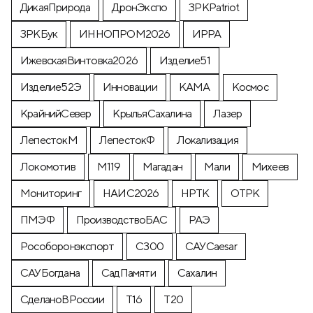
ДикаяПрирода
ДронЭкспо
ЗРКPatriot
ЗРКБук
ИННОПРОМ2026
ИРРА
ИжевскаяВинтовка2026
Изделие51
Изделие52Э
Инновации
КАМА
Космос
КрайнийСевер
КрыльяСахалина
Лазер
ЛепестокМ
ЛепестокФ
Локализация
Локомотив
М119
Магадан
Мали
Михеев
Мониторинг
НАИС2026
НРТК
ОТРК
ПМЭФ
ПроизводствоБАС
РАЭ
Рособоронэкспорт
С300
САУCaesar
САУБогдана
СадПамяти
Сахалин
СделаноВРоссии
Т16
Т20