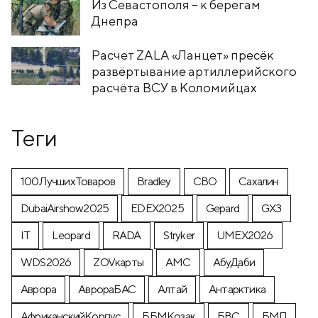
Из Севастополя – к берегам
Днепра
Расчет ZALA «Ланцет» пресёк
развёртывание артиллерийского
расчёта ВСУ в Коломийцах
Теги
100ЛучшихТоваров
Bradley
CВО
Cахалин
DubaiAirshow2025
EDEX2025
Gepard
GX3
IT
Leopard
RADA
Stryker
UMEX2026
WDS2026
ZOVкарты
АМС
АбуДаби
Аврора
АврораБАС
Алтай
Антарктика
АфриканскийКорпус
ББМКозак
БВС
БМП