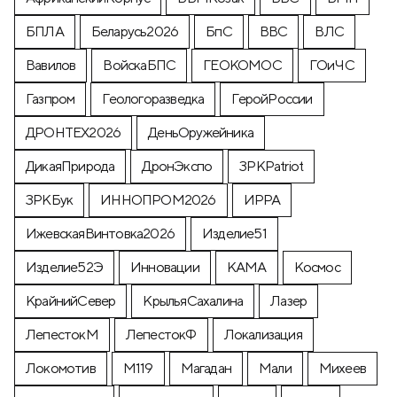
БПЛА
Беларусь2026
БпС
ВВС
ВЛС
Вавилов
ВойскаБПС
ГЕОКОМОС
ГОиЧС
Газпром
Геологоразведка
ГеройРоссии
ДРОНТЕХ2026
ДеньОружейника
ДикаяПрирода
ДронЭкспо
ЗРКPatriot
ЗРКБук
ИННОПРОМ2026
ИРРА
ИжевскаяВинтовка2026
Изделие51
Изделие52Э
Инновации
КАМА
Космос
КрайнийСевер
КрыльяСахалина
Лазер
ЛепестокМ
ЛепестокФ
Локализация
Локомотив
М119
Магадан
Мали
Михеев