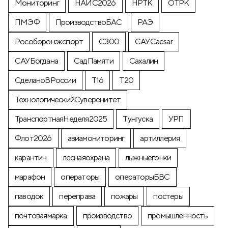
Мониторинг
НАИС2026
НРТК
ОТРК
ПМЭФ
ПроизводствоБАС
РАЭ
Рособоронэкспорт
С300
САУCaesar
САУБогдана
СадПамяти
Сахалин
СделаноВРоссии
Т16
Т20
ТехнологическийСуверенитет
ТранспортнаяНеделя2025
Тунгуска
УРП
Флот2026
авиамониторинг
артиллерия
карантин
леснаяохрана
лыжныегонки
марафон
операторы
операторыБВС
паводок
переправа
пожары
постеры
почтоваямарка
производство
промышленность