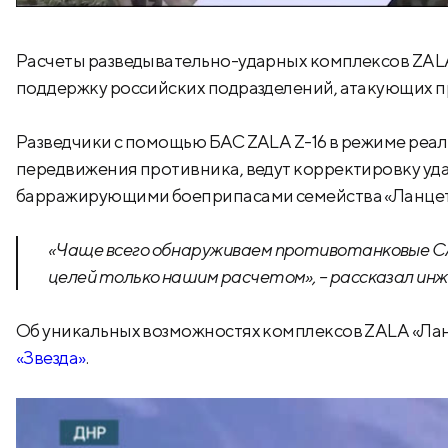
Расчеты разведывательно-ударных комплексов ZAL
поддержку российских подразделений, атакующих п
Разведчики с помощью БАС ZALA Z-16 в режиме реал
передвижения противника, ведут корректировку уд
барражирующими боеприпасами семейства «Ланцет
«Чаще всего обнаруживаем противотанковые СА
целей только нашим расчетом», – рассказал инж
Об уникальных возможностях комплексов ZALA «Лан
«Звезда»
.