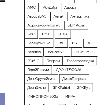
АМС
АбуДаби
Аврора
АврораБАС
Алтай
Антарктика
АфриканскийКорпус
ББМКозак
БВС
БМП
БПЛА
Беларусь2026
БпС
ВВС
ВЛС
Вавилов
ВойскаБПС
ГЕОКОМОС
ГОиЧС
Газпром
Геологоразведка
ГеройРоссии
ДРОНТЕХ2026
ДеньОружейника
ДикаяПрирода
ДронЭкспо
ЗРКPatriot
ЗРКБук
ИННОПРОМ2026
ИРРА