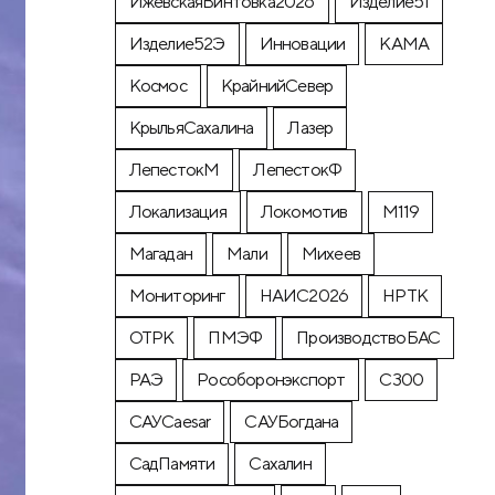
ИжевскаяВинтовка2026
Изделие51
Изделие52Э
Инновации
КАМА
Космос
КрайнийСевер
КрыльяСахалина
Лазер
ЛепестокМ
ЛепестокФ
Локализация
Локомотив
М119
Магадан
Мали
Михеев
Мониторинг
НАИС2026
НРТК
ОТРК
ПМЭФ
ПроизводствоБАС
РАЭ
Рособоронэкспорт
С300
САУCaesar
САУБогдана
СадПамяти
Сахалин