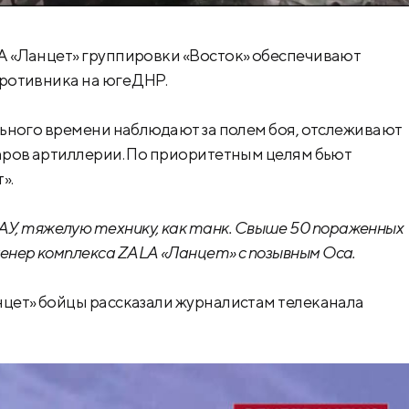
A «Ланцет» группировки «Восток» обеспечивают
ротивника на юге ДНР.
ьного времени наблюдают за полем боя, отслеживают
аров артиллерии. По приоритетным целям бьют
».
У, тяжелую технику, как танк. Свыше 50 пораженных
енер комплекса ZALA «Ланцет» с позывным Оса.
цет» бойцы рассказали журналистам телеканала