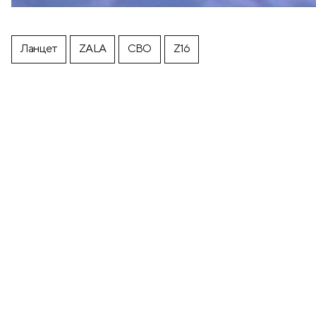
Ланцет
ZALA
СВО
Z16