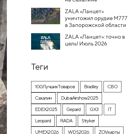
ZALA «Ланцет»
уничтожил орудие M777
в Запорожской области
ZALA «Ланцет»: точно в
цель! Июль 2026
Теги
100ЛучшихТоваров
Bradley
CВО
Cахалин
DubaiAirshow2025
EDEX2025
Gepard
GX3
IT
Leopard
RADA
Stryker
UMEX2026
WDS2026
ZOVкарты