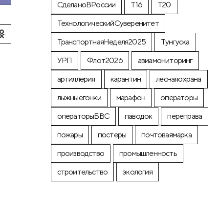
СделаноВРоссии
Т16
Т20
ТехнологическийСуверенитет
ТранспортнаяНеделя2025
Тунгуска
УРП
Флот2026
авиамониторинг
артиллерия
карантин
леснаяохрана
лыжныегонки
марафон
операторы
операторыБВС
паводок
переправа
пожары
постеры
почтоваямарка
производство
промышленность
строительство
экология