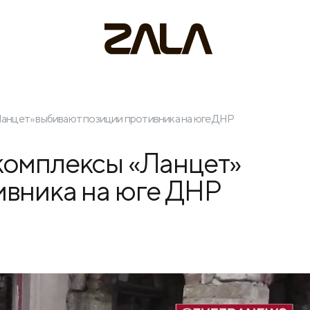
анцет» выбивают позиции противника на юге ДНР
комплексы «Ланцет»
ивника на юге ДНР