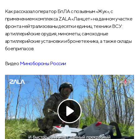
Как рассказал оператор БпЛА с позывным «Жук», с
применением комплекса ZALA «Ланцет» на данном участке
фронта нейтрализованы десятки единиц техники ВСУ:
артиллерийские орудия, минометы, самоходные
артиллерийские установки и бронетехника, а также склады
боеприпасов.
Видео
Минобороны России