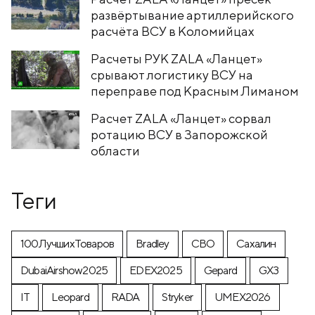
развёртывание артиллерийского
расчёта ВСУ в Коломийцах
Расчеты РУК ZALA «Ланцет»
срывают логистику ВСУ на
переправе под Красным Лиманом
Расчет ZALA «Ланцет» сорвал
ротацию ВСУ в Запорожской
области
Теги
100ЛучшихТоваров
Bradley
CВО
Cахалин
DubaiAirshow2025
EDEX2025
Gepard
GX3
IT
Leopard
RADA
Stryker
UMEX2026