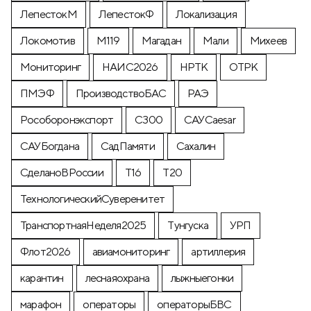
ЛепестокМ
ЛепестокФ
Локализация
Локомотив
М119
Магадан
Мали
Михеев
Мониторинг
НАИС2026
НРТК
ОТРК
ПМЭФ
ПроизводствоБАС
РАЭ
Рособоронэкспорт
С300
САУCaesar
САУБогдана
СадПамяти
Сахалин
СделаноВРоссии
Т16
Т20
ТехнологическийСуверенитет
ТранспортнаяНеделя2025
Тунгуска
УРП
Флот2026
авиамониторинг
артиллерия
карантин
леснаяохрана
лыжныегонки
марафон
операторы
операторыБВС