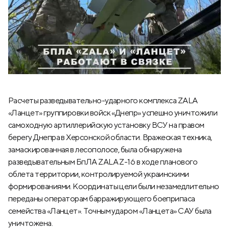
Расчеты разведывательно-ударного комплекса ZALA
«Ланцет» группировки войск «Днепр» успешно уничтожили
самоходную артиллерийскую установку ВСУ на правом
берегу Днепра в Херсонской области. Вражеская техника,
замаскированная в лесополосе, была обнаружена
разведывательным БпЛА ZALA Z-16 в ходе планового
облета территории, контролируемой украинскими
формированиями. Координаты цели были незамедлительно
переданы операторам барражирующего боеприпаса
семейства «Ланцет». Точным ударом «Ланцета» САУ была
уничтожена.