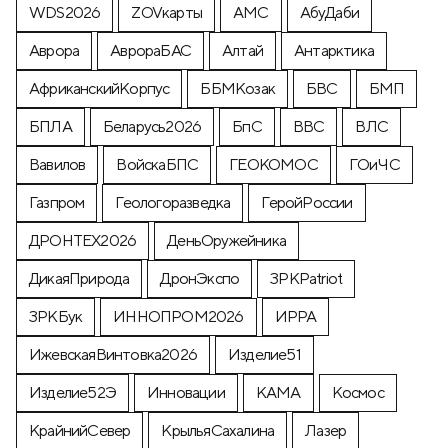
WDS2026
ZOVкарты
АМС
АбуДаби
Аврора
АврораБАС
Алтай
Антарктика
АфриканскийКорпус
ББМКозак
БВС
БМП
БПЛА
Беларусь2026
БпС
ВВС
ВЛС
Вавилов
ВойскаБПС
ГЕОКОМОС
ГОиЧС
Газпром
Геологоразведка
ГеройРоссии
ДРОНТЕХ2026
ДеньОружейника
ДикаяПрирода
ДронЭкспо
ЗРКPatriot
ЗРКБук
ИННОПРОМ2026
ИРРА
ИжевскаяВинтовка2026
Изделие51
Изделие52Э
Инновации
КАМА
Космос
КрайнийСевер
КрыльяСахалина
Лазер