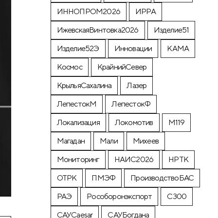
ИННОПРОМ2026
ИРРА
ИжевскаяВинтовка2026
Изделие51
Изделие52Э
Инновации
КАМА
Космос
КрайнийСевер
КрыльяСахалина
Лазер
ЛепестокМ
ЛепестокФ
Локализация
Локомотив
М119
Магадан
Мали
Михеев
Мониторинг
НАИС2026
НРТК
ОТРК
ПМЭФ
ПроизводствоБАС
РАЭ
Рособоронэкспорт
С300
САУCaesar
САУБогдана