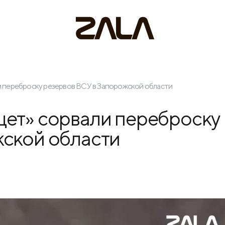
 переброску резервов ВСУ в Запорожской области
цет» сорвали переброску
жской области