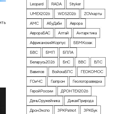
Leopard
RADA
Stryker
UMEX2026
WDS2026
ZOVкарты
ить
АМС
АбуДаби
Аврора
АврораБАС
Алтай
Антарктика
АфриканскийКорпус
ББМКозак
БВС
БМП
БПЛА
Беларусь2026
БпС
ВВС
ВЛС
Вавилов
ВойскаБПС
ГЕОКОМОС
ГОиЧС
Газпром
Геологоразведка
ГеройРоссии
ДРОНТЕХ2026
ДеньОружейника
ДикаяПрирода
ДронЭкспо
ЗРКPatriot
ЗРКБук