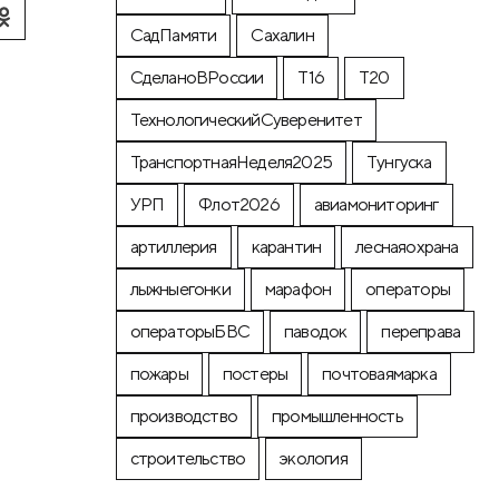
СадПамяти
Сахалин
СделаноВРоссии
Т16
Т20
ТехнологическийСуверенитет
ТранспортнаяНеделя2025
Тунгуска
УРП
Флот2026
авиамониторинг
артиллерия
карантин
леснаяохрана
лыжныегонки
марафон
операторы
операторыБВС
паводок
переправа
пожары
постеры
почтоваямарка
производство
промышленность
строительство
экология