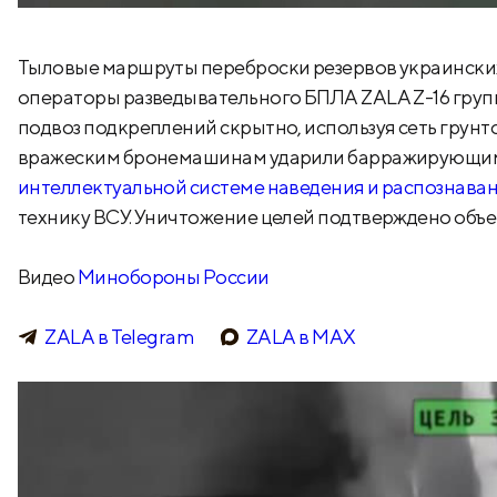
Тыловые маршруты переброски резервов украински
операторы разведывательного БПЛА ZALA Z-16 груп
подвоз подкреплений скрытно, используя сеть грун
вражеским бронемашинам ударили барражирующими
интеллектуальной системе наведения и распознава
технику ВСУ. Уничтожение целей подтверждено объе
Видео
Минобороны России
ZALA в Telegram
ZALA в МАХ