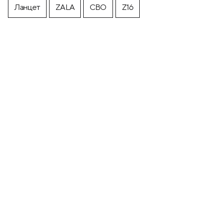
Ланцет
ZALA
СВО
Z16