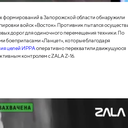
х формирований в Запорожской области обнаружили
пировки войск «Восток». Противник пытался осуществ
товых дорог для одиночного перемещения техники. По
 боеприпасами «Ланцет», которые благодаря
ния целей ИРРА
оперативно перехватили движущуюся
ктивным контролем с ZALA Z-16.