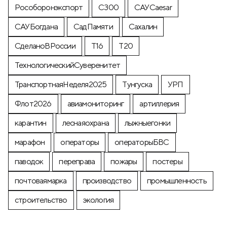
Рособоронэкспорт
С300
САУCaesar
САУБогдана
СадПамяти
Сахалин
СделаноВРоссии
Т16
Т20
ТехнологическийСуверенитет
ТранспортнаяНеделя2025
Тунгуска
УРП
Флот2026
авиамониторинг
артиллерия
карантин
леснаяохрана
лыжныегонки
марафон
операторы
операторыБВС
паводок
переправа
пожары
постеры
почтоваямарка
производство
промышленность
строительство
экология