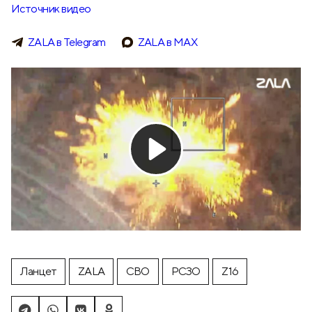
Источник видео
ZALA в Telegram
ZALA в МАХ
Ланцет
ZALA
СВО
РСЗО
Z16