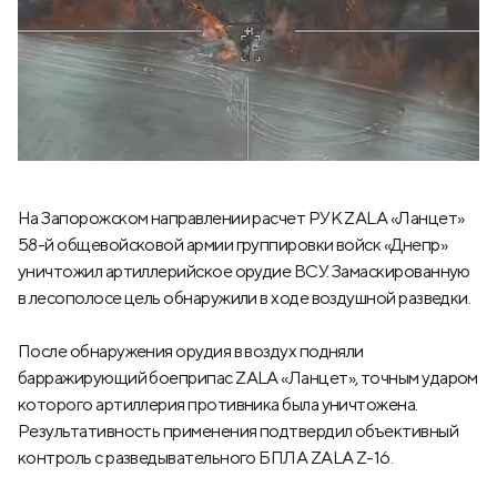
На Запорожском направлении расчет РУК ZALA «Ланцет»
58-й общевойсковой армии группировки войск «Днепр»
уничтожил артиллерийское орудие ВСУ. Замаскированную
в лесополосе цель обнаружили в ходе воздушной разведки.
После обнаружения орудия в воздух подняли
барражирующий боеприпас ZALA «Ланцет», точным ударом
которого артиллерия противника была уничтожена.
Результативность применения подтвердил объективный
контроль с разведывательного БПЛА ZALA Z-16.