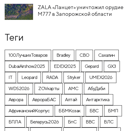
ZALA «Ланцет» уничтожил орудие
M777 в Запорожской области
Теги
100ЛучшихТоваров
Bradley
CВО
Cахалин
DubaiAirshow2025
EDEX2025
Gepard
GX3
IT
Leopard
RADA
Stryker
UMEX2026
WDS2026
ZOVкарты
АМС
АбуДаби
Аврора
АврораБАС
Алтай
Антарктика
АфриканскийКорпус
ББМКозак
БВС
БМП
БПЛА
Беларусь2026
БпС
ВВС
ВЛС