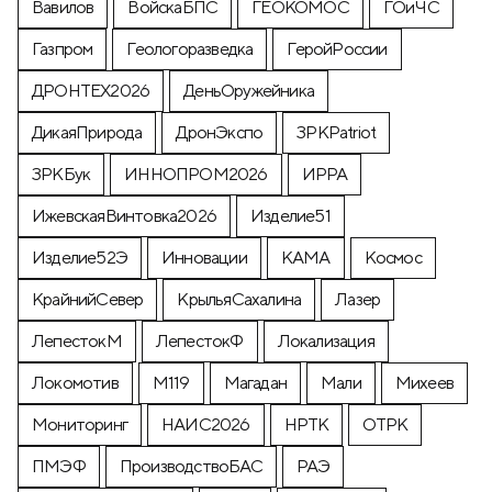
Вавилов
ВойскаБПС
ГЕОКОМОС
ГОиЧС
Газпром
Геологоразведка
ГеройРоссии
ДРОНТЕХ2026
ДеньОружейника
ДикаяПрирода
ДронЭкспо
ЗРКPatriot
ЗРКБук
ИННОПРОМ2026
ИРРА
ИжевскаяВинтовка2026
Изделие51
Изделие52Э
Инновации
КАМА
Космос
КрайнийСевер
КрыльяСахалина
Лазер
ЛепестокМ
ЛепестокФ
Локализация
Локомотив
М119
Магадан
Мали
Михеев
Мониторинг
НАИС2026
НРТК
ОТРК
ПМЭФ
ПроизводствоБАС
РАЭ