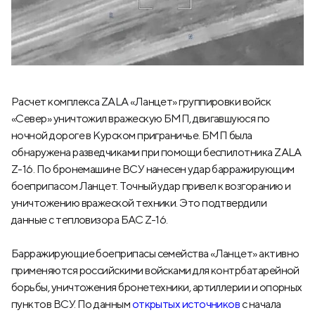
Расчет комплекса ZALA «Ланцет» группировки войск
«Север» уничтожил вражескую БМП, двигавшуюся по
ночной дороге в Курском приграничье. БМП была
обнаружена разведчиками при помощи беспилотника ZALA
Z-16. По бронемашине ВСУ нанесен удар барражирующим
боеприпасом Ланцет. Точный удар привел к возгоранию и
уничтожению вражеской техники. Это подтвердили
данные с тепловизора БАС Z-16.
Барражирующие боеприпасы семейства «Ланцет» активно
применяются российскими войсками для контрбатарейной
борьбы, уничтожения бронетехники, артиллерии и опорных
пунктов ВСУ. По данным
открытых источников
с начала