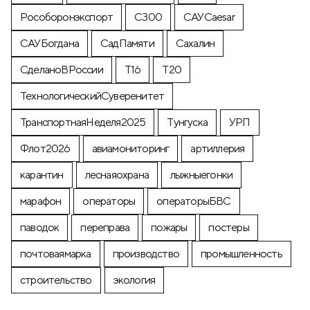
Рособоронэкспорт
С300
САУCaesar
САУБогдана
СадПамяти
Сахалин
СделаноВРоссии
Т16
Т20
ТехнологическийСуверенитет
ТранспортнаяНеделя2025
Тунгуска
УРП
Флот2026
авиамониторинг
артиллерия
карантин
леснаяохрана
лыжныегонки
марафон
операторы
операторыБВС
паводок
переправа
пожары
постеры
почтоваямарка
производство
промышленность
строительство
экология