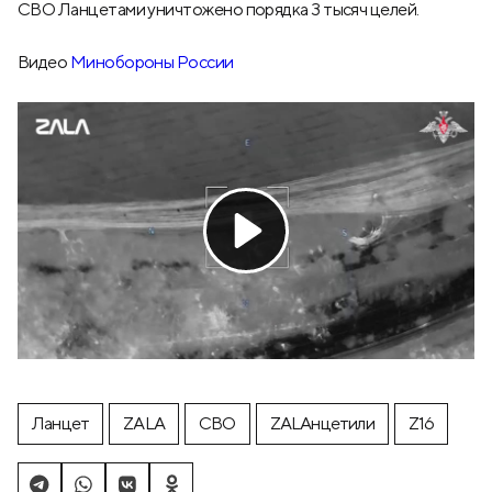
СВО Ланцетами уничтожено порядка 3 тысяч целей.
Видео
Минобороны России
Ланцет
ZALA
СВО
ZALAнцетили
Z16