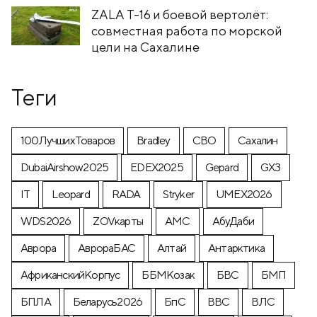
ZALA T-16 и боевой вертолёт:
совместная работа по морской
цели на Сахалине
Теги
100ЛучшихТоваров
Bradley
CВО
Cахалин
DubaiAirshow2025
EDEX2025
Gepard
GX3
IT
Leopard
RADA
Stryker
UMEX2026
WDS2026
ZOVкарты
АМС
АбуДаби
Аврора
АврораБАС
Алтай
Антарктика
АфриканскийКорпус
ББМКозак
БВС
БМП
БПЛА
Беларусь2026
БпС
ВВС
ВЛС