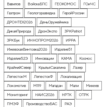
Вавилов
ВойскаБПС
ГЕОКОМОС
ГОиЧС
Газпром
Геологоразведка
ГеройРоссии
ДРОНТЕХ2026
ДеньОружейника
ДикаяПрирода
ДронЭкспо
ЗРКPatriot
ЗРКБук
ИННОПРОМ2026
ИРРА
ИжевскаяВинтовка2026
Изделие51
Изделие52Э
Инновации
КАМА
Космос
КрайнийСевер
КрыльяСахалина
Лазер
ЛепестокМ
ЛепестокФ
Локализация
Локомотив
М119
Магадан
Мали
Михеев
Мониторинг
НАИС2026
НРТК
ОТРК
ПМЭФ
ПроизводствоБАС
РАЭ