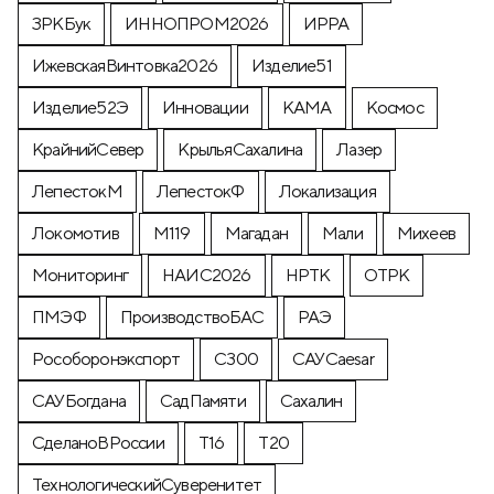
ЗРКБук
ИННОПРОМ2026
ИРРА
ИжевскаяВинтовка2026
Изделие51
Изделие52Э
Инновации
КАМА
Космос
КрайнийСевер
КрыльяСахалина
Лазер
ЛепестокМ
ЛепестокФ
Локализация
Локомотив
М119
Магадан
Мали
Михеев
Мониторинг
НАИС2026
НРТК
ОТРК
ПМЭФ
ПроизводствоБАС
РАЭ
Рособоронэкспорт
С300
САУCaesar
САУБогдана
СадПамяти
Сахалин
СделаноВРоссии
Т16
Т20
ТехнологическийСуверенитет