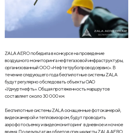
ZALA AERO победила в конкурсе на проведение
воздушного мониторинга нефтегазовой инфраструктуры,
организованный ООО «Нефтетрубопроводсервис». В
течение следующего года беспилотные системы ZALA
будут регулярно обследовать объекты ОАО
«Удмуртнефть». Общая протяженность маршрутов
составляет около 30 000 км.
Беспилотные системы ZALA оснащенные фотокамерой,
видеокамерой и тепловизором, будут проводить
аэрофотосъемку и видеомониторинг в дневное и ночное
время. По результатам облетов специалисты ZALA AERO