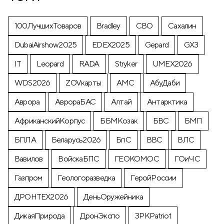
100ЛучшихТоваров
Bradley
CВО
Cахалин
DubaiAirshow2025
EDEX2025
Gepard
GX3
IT
Leopard
RADA
Stryker
UMEX2026
WDS2026
ZOVкарты
АМС
АбуДаби
Аврора
АврораБАС
Алтай
Антарктика
АфриканскийКорпус
ББМКозак
БВС
БМП
БПЛА
Беларусь2026
БпС
ВВС
ВЛС
Вавилов
ВойскаБПС
ГЕОКОМОС
ГОиЧС
Газпром
Геологоразведка
ГеройРоссии
ДРОНТЕХ2026
ДеньОружейника
ДикаяПрирода
ДронЭкспо
ЗРКPatriot