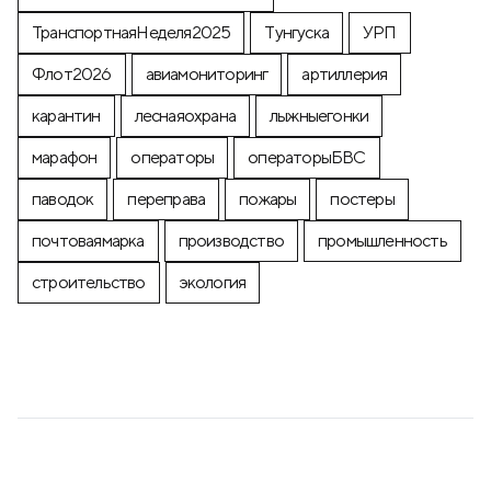
ТранспортнаяНеделя2025
Тунгуска
УРП
Флот2026
авиамониторинг
артиллерия
карантин
леснаяохрана
лыжныегонки
марафон
операторы
операторыБВС
паводок
переправа
пожары
постеры
почтоваямарка
производство
промышленность
строительство
экология