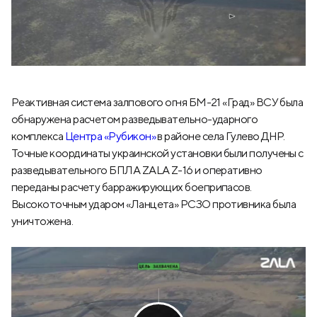
Реактивная система залпового огня БМ-21 «Град» ВСУ была
обнаружена расчетом разведывательно-ударного
комплекса
Центра «Рубикон»
в районе села Гулево ДНР.
Точные координаты украинской установки были получены с
разведывательного БПЛА ZALA Z-16 и оперативно
переданы расчету барражирующих боеприпасов.
Высокоточным ударом «Ланцета» РСЗО противника была
уничтожена.