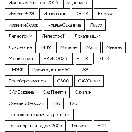
ИжевскаяВинтовка2026
Изделие51
Изделие52Э
Инновации
КАМА
Космос
КрайнийСевер
КрыльяСахалина
Лазер
ЛепестокМ
ЛепестокФ
Локализация
Локомотив
М119
Магадан
Мали
Михеев
Мониторинг
НАИС2026
НРТК
ОТРК
ПМЭФ
ПроизводствоБАС
РАЭ
Рособоронэкспорт
С300
САУCaesar
САУБогдана
СадПамяти
Сахалин
СделаноВРоссии
Т16
Т20
ТехнологическийСуверенитет
ТранспортнаяНеделя2025
Тунгуска
УРП