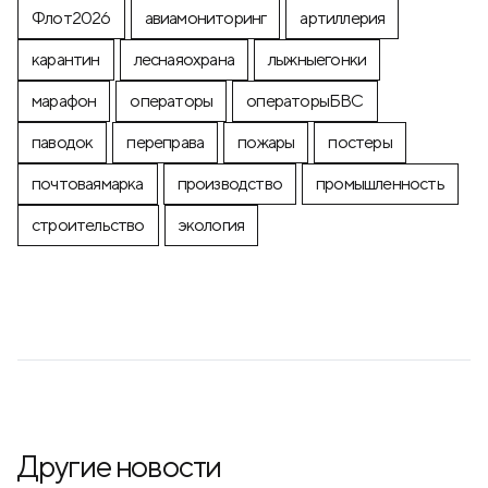
Флот2026
авиамониторинг
артиллерия
карантин
леснаяохрана
лыжныегонки
марафон
операторы
операторыБВС
паводок
переправа
пожары
постеры
почтоваямарка
производство
промышленность
строительство
экология
Другие новости