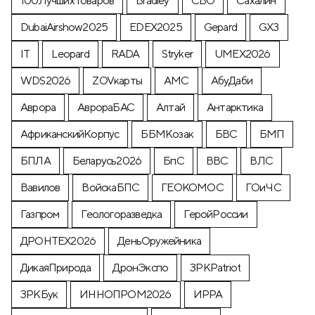
100ЛучшихТоваров
Bradley
CВО
Cахалин
DubaiAirshow2025
EDEX2025
Gepard
GX3
IT
Leopard
RADA
Stryker
UMEX2026
WDS2026
ZOVкарты
АМС
АбуДаби
Аврора
АврораБАС
Алтай
Антарктика
АфриканскийКорпус
ББМКозак
БВС
БМП
БПЛА
Беларусь2026
БпС
ВВС
ВЛС
Вавилов
ВойскаБПС
ГЕОКОМОС
ГОиЧС
Газпром
Геологоразведка
ГеройРоссии
ДРОНТЕХ2026
ДеньОружейника
ДикаяПрирода
ДронЭкспо
ЗРКPatriot
ЗРКБук
ИННОПРОМ2026
ИРРА