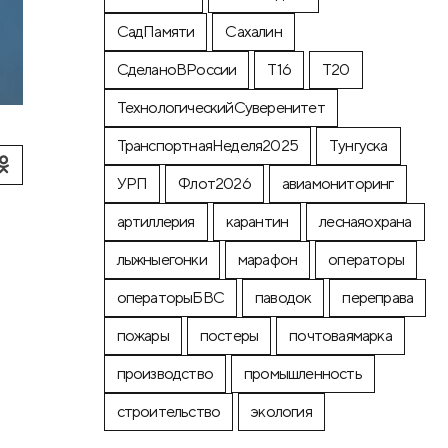
СадПамяти
Сахалин
СделаноВРоссии
Т16
Т20
ТехнологическийСуверенитет
ТранспортнаяНеделя2025
Тунгуска
УРП
Флот2026
авиамониторинг
артиллерия
карантин
леснаяохрана
лыжныегонки
марафон
операторы
операторыБВС
паводок
переправа
пожары
постеры
почтоваямарка
производство
промышленность
строительство
экология