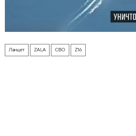
Ланцет
ZALA
СВО
Z16