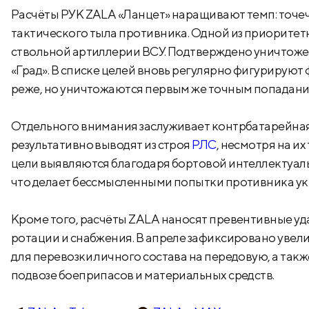
Расчёты РУК ZALA «Ланцет» наращивают темп: точе
тактического тыла противника. Одной из приоритетн
ствольной артиллерии ВСУ. Подтверждено уничтож
«Град». В списке целей вновь регулярно фигурируют
реже, но уничтожаются первым же точным попадан
Отдельного внимания заслуживает контрбатарейная
результативно выводят из строя
РЛС
, несмотря на и
цели выявляются благодаря бортовой интеллектуал
что делает бессмысленными попытки противника укры
Кроме того, расчёты ZALA наносят превентивные у
ротации и снабжения. В апреле зафиксировано уве
для перевозки личного состава на передовую, а так
подвозе боеприпасов и материальных средств.