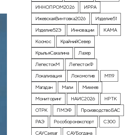
ИННОПРОМ2026
ИРРА
ИжевскаяВинтовка2026
Изделие51
Изделие52Э
Инновации
КАМА
Космос
КрайнийСевер
КрыльяСахалина
Лазер
ЛепестокМ
ЛепестокФ
Локализация
Локомотив
М119
Магадан
Мали
Михеев
Мониторинг
НАИС2026
НРТК
ОТРК
ПМЭФ
ПроизводствоБАС
РАЭ
Рособоронэкспорт
С300
САУCaesar
САУБогдана