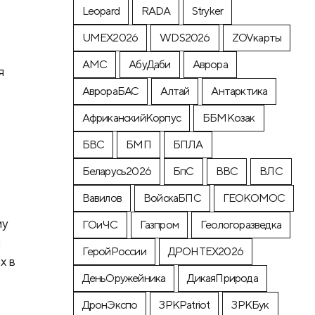
Leopard
RADA
Stryker
UMEX2026
WDS2026
ZOVкарты
АМС
АбуДаби
Аврора
я
АврораБАС
Алтай
Антарктика
АфриканскийКорпус
ББМКозак
БВС
БМП
БПЛА
Беларусь2026
БпС
ВВС
ВЛС
Вавилов
ВойскаБПС
ГЕОКОМОС
му
ГОиЧС
Газпром
Геологоразведка
й
ГеройРоссии
ДРОНТЕХ2026
х в
ДеньОружейника
ДикаяПрирода
ДронЭкспо
ЗРКPatriot
ЗРКБук