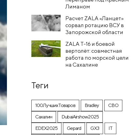
Лиманом
Расчет ZALA «Ланцет»
сорвал ротацию ВСУ в
Запорожской области
ZALA T-16 и боевой
вертолёт: совместная
работа по морской цели
на Сахалине
Теги
100ЛучшихТоваров
Bradley
CВО
Cахалин
DubaiAirshow2025
EDEX2025
Gepard
GX3
IT