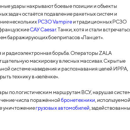
чные удары накрывают боевые позиции и объекты
ых задач остаётся подавление ракетных систем и
ение нескольких
РСЗО Vampire
и традиционных РСЗО
 французские
САУ Caesar
. Танки, хотя и стали встречатьс
ием барражирующих боеприпасов «Ланцет».
 и радиоэлектронная борьба. Операторы ZALA
х тщательную маскировку в лесных массивах. Скрытые
ьной системе наведения и распознавания целей ИРРА,
ть технику в «зелёнке».
дары по логистическим маршрутам ВСУ, нарушая систе
личение числа поражённой
бронетехники
, используемо
же уничтожение
грузовых автомобилей
, задействованны