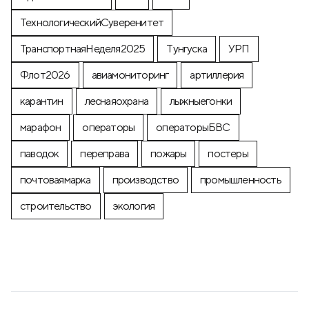
ТехнологическийСуверенитет
ТранспортнаяНеделя2025
Тунгуска
УРП
Флот2026
авиамониторинг
артиллерия
карантин
леснаяохрана
лыжныегонки
марафон
операторы
операторыБВС
паводок
переправа
пожары
постеры
почтоваямарка
производство
промышленность
строительство
экология