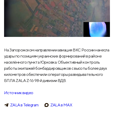
На Запорожском направлении авиация ВКС России нанесла
удары по позициям украинских формирований в районе
населённого пункта Юрковка. Объективный контроль
работы экипажей бомбардировщиков с высоты более двух
километров обеспечили операторы разведывательного
БПЛА ZALA Z‑16 98‑й дивизии ВДВ.
Источник видео
ZALA в Telegram
ZALA в МАХ