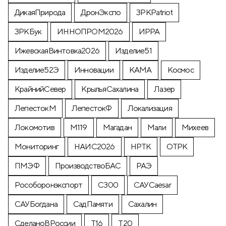
ДикаяПрирода
ДронЭкспо
ЗРКPatriot
ЗРКБук
ИННОПРОМ2026
ИРРА
ИжевскаяВинтовка2026
Изделие51
Изделие52Э
Инновации
КАМА
Космос
КрайнийСевер
КрыльяСахалина
Лазер
ЛепестокМ
ЛепестокФ
Локализация
Локомотив
М119
Магадан
Мали
Михеев
Мониторинг
НАИС2026
НРТК
ОТРК
ПМЭФ
ПроизводствоБАС
РАЭ
Рособоронэкспорт
С300
САУCaesar
САУБогдана
СадПамяти
Сахалин
СделаноВРоссии
Т16
Т20