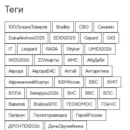
Теги
100ЛучшихТоваров
Bradley
CВО
Cахалин
DubaiAirshow2025
EDEX2025
Gepard
GX3
IT
Leopard
RADA
Stryker
UMEX2026
WDS2026
ZOVкарты
АМС
АбуДаби
Аврора
АврораБАС
Алтай
Антарктика
АфриканскийКорпус
ББМКозак
БВС
БМП
БПЛА
Беларусь2026
БпС
ВВС
ВЛС
Вавилов
ВойскаБПС
ГЕОКОМОС
ГОиЧС
Газпром
Геологоразведка
ГеройРоссии
ДРОНТЕХ2026
ДеньОружейника