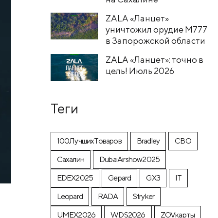
ZALA «Ланцет»
уничтожил орудие M777
в Запорожской области
ZALA «Ланцет»: точно в
цель! Июль 2026
Теги
100ЛучшихТоваров
Bradley
CВО
Cахалин
DubaiAirshow2025
EDEX2025
Gepard
GX3
IT
Leopard
RADA
Stryker
UMEX2026
WDS2026
ZOVкарты