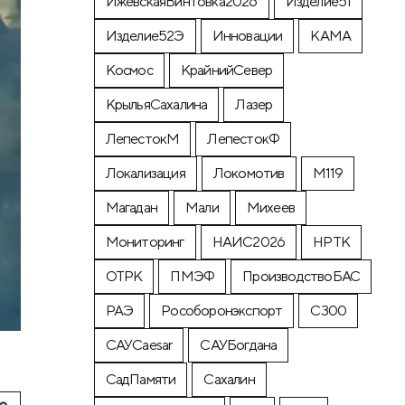
ИжевскаяВинтовка2026
Изделие51
Изделие52Э
Инновации
КАМА
Космос
КрайнийСевер
КрыльяСахалина
Лазер
ЛепестокМ
ЛепестокФ
Локализация
Локомотив
М119
Магадан
Мали
Михеев
Мониторинг
НАИС2026
НРТК
ОТРК
ПМЭФ
ПроизводствоБАС
РАЭ
Рособоронэкспорт
С300
САУCaesar
САУБогдана
СадПамяти
Сахалин