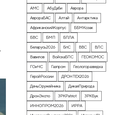
АМС
АбуДаби
Аврора
АврораБАС
Алтай
Антарктика
АфриканскийКорпус
ББМКозак
БВС
БМП
БПЛА
Беларусь2026
БпС
ВВС
ВЛС
у
Вавилов
ВойскаБПС
ГЕОКОМОС
ГОиЧС
Газпром
Геологоразведка
ГеройРоссии
ДРОНТЕХ2026
ДеньОружейника
ДикаяПрирода
ДронЭкспо
ЗРКPatriot
ЗРКБук
ИННОПРОМ2026
ИРРА