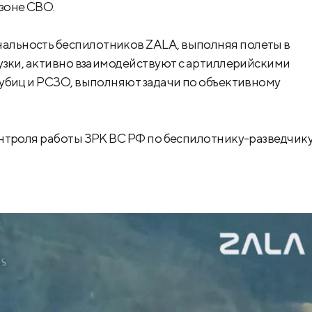
зоне СВО.
льность беспилотников ZALA, выполняя полеты в
узки, активно взаимодействуют с артиллерийскими
убиц и РСЗО, выполняют задачи по объективному
онтроля работы ЗРК ВС РФ по беспилотнику-разведчик