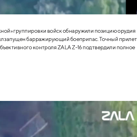
ной» группировки войск обнаружили позицию орудия
был запущен барражирующий боеприпас. Точный прилет
объективного контроля ZALA Z-16 подтвердили полное