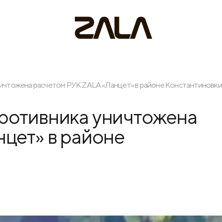
ичтожена расчетом РУК ZALA «Ланцет» в районе Константиновки
ротивника уничтожена
цет» в районе