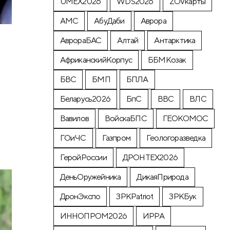
UMEX2026
WDS2026
ZOVкарты
АМС
АбуДаби
Аврора
АврораБАС
Алтай
Антарктика
АфриканскийКорпус
ББМКозак
БВС
БМП
БПЛА
Беларусь2026
БпС
ВВС
ВЛС
Вавилов
ВойскаБПС
ГЕОКОМОС
ГОиЧС
Газпром
Геологоразведка
ГеройРоссии
ДРОНТЕХ2026
ДеньОружейника
ДикаяПрирода
ДронЭкспо
ЗРКPatriot
ЗРКБук
ИННОПРОМ2026
ИРРА