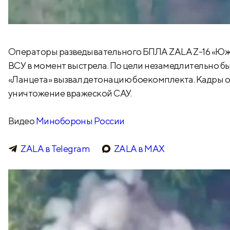
Операторы разведывательного БПЛА ZALA Z-16 «Юж
ВСУ в момент выстрела. По цели незамедлительно 
«Ланцета» вызвал детонацию боекомплекта. Кадры 
уничтожение вражеской САУ.
Видео
Минобороны России
ZALA в Telegram
ZALA в МАХ