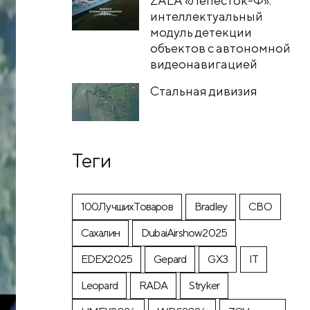
ZALA «Лепесток-Ф»:
интеллектуальный
модуль детекции
объектов с автономной
видеонавигацией
Стальная дивизия
Теги
100ЛучшихТоваров
Bradley
CВО
Cахалин
DubaiAirshow2025
EDEX2025
Gepard
GX3
IT
Leopard
RADA
Stryker