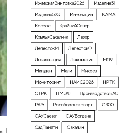
ИжевскаяВинтовка2026
Изделие51
Изделие52Э
Инновации
КАМА
Космос
КрайнийСевер
КрыльяСахалина
Лазер
ЛепестокМ
ЛепестокФ
Локализация
Локомотив
М119
Магадан
Мали
Михеев
Мониторинг
НАИС2026
НРТК
ОТРК
ПМЭФ
ПроизводствоБАС
РАЭ
Рособоронэкспорт
С300
САУCaesar
САУБогдана
СадПамяти
Сахалин