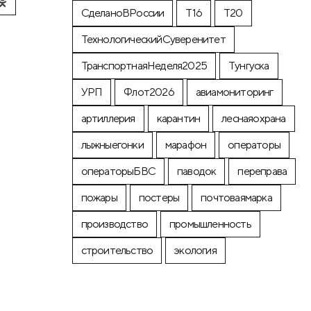
СделаноВРоссии
Т16
Т20
ТехнологическийСуверенитет
ТранспортнаяНеделя2025
Тунгуска
УРП
Флот2026
авиамониторинг
артиллерия
карантин
леснаяохрана
лыжныегонки
марафон
операторы
операторыБВС
паводок
переправа
пожары
постеры
почтоваямарка
производство
промышленность
строительство
экология