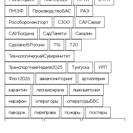
ПМЭФ
ПроизводствоБАС
РАЭ
Рособоронэкспорт
С300
САУCaesar
САУБогдана
СадПамяти
Сахалин
СделаноВРоссии
Т16
Т20
ТехнологическийСуверенитет
ТранспортнаяНеделя2025
Тунгуска
УРП
Флот2026
авиамониторинг
артиллерия
карантин
леснаяохрана
лыжныегонки
марафон
операторы
операторыБВС
паводок
переправа
пожары
постеры
почтоваямарка
производство
промышленность