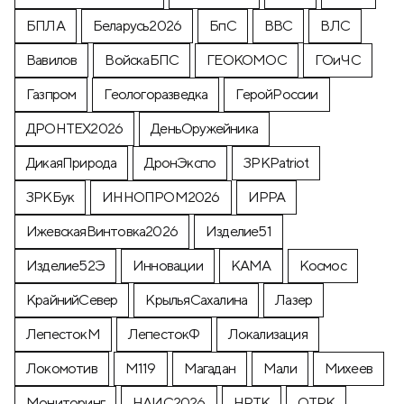
БПЛА
Беларусь2026
БпС
ВВС
ВЛС
Вавилов
ВойскаБПС
ГЕОКОМОС
ГОиЧС
Газпром
Геологоразведка
ГеройРоссии
ДРОНТЕХ2026
ДеньОружейника
ДикаяПрирода
ДронЭкспо
ЗРКPatriot
ЗРКБук
ИННОПРОМ2026
ИРРА
ИжевскаяВинтовка2026
Изделие51
Изделие52Э
Инновации
КАМА
Космос
КрайнийСевер
КрыльяСахалина
Лазер
ЛепестокМ
ЛепестокФ
Локализация
Локомотив
М119
Магадан
Мали
Михеев
Мониторинг
НАИС2026
НРТК
ОТРК