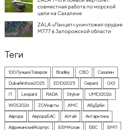
совместная работа по морской
цели на Сахалине
ZALA «Ланцет» уничтожил орудие
M777 в Запорожской области
Теги
100ЛучшихТоваров
Bradley
CВО
Cахалин
DubaiAirshow2025
EDEX2025
Gepard
GX3
IT
Leopard
RADA
Stryker
UMEX2026
WDS2026
ZOVкарты
АМС
АбуДаби
Аврора
АврораБАС
Алтай
Антарктика
АфриканскийКорпус
ББМКозак
БВС
БМП