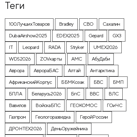
Теги
100ЛучшихТоваров
Bradley
CВО
Cахалин
DubaiAirshow2025
EDEX2025
Gepard
GX3
IT
Leopard
RADA
Stryker
UMEX2026
WDS2026
ZOVкарты
АМС
АбуДаби
Аврора
АврораБАС
Алтай
Антарктика
АфриканскийКорпус
ББМКозак
БВС
БМП
БПЛА
Беларусь2026
БпС
ВВС
ВЛС
Вавилов
ВойскаБПС
ГЕОКОМОС
ГОиЧС
Газпром
Геологоразведка
ГеройРоссии
ДРОНТЕХ2026
ДеньОружейника