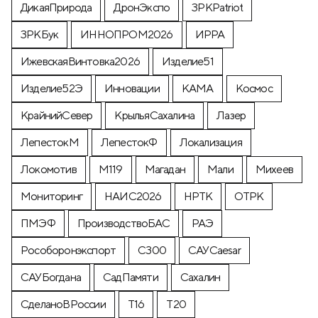
ДикаяПрирода
ДронЭкспо
ЗРКPatriot
ЗРКБук
ИННОПРОМ2026
ИРРА
ИжевскаяВинтовка2026
Изделие51
Изделие52Э
Инновации
КАМА
Космос
КрайнийСевер
КрыльяСахалина
Лазер
ЛепестокМ
ЛепестокФ
Локализация
Локомотив
М119
Магадан
Мали
Михеев
Мониторинг
НАИС2026
НРТК
ОТРК
ПМЭФ
ПроизводствоБАС
РАЭ
Рособоронэкспорт
С300
САУCaesar
САУБогдана
СадПамяти
Сахалин
СделаноВРоссии
Т16
Т20