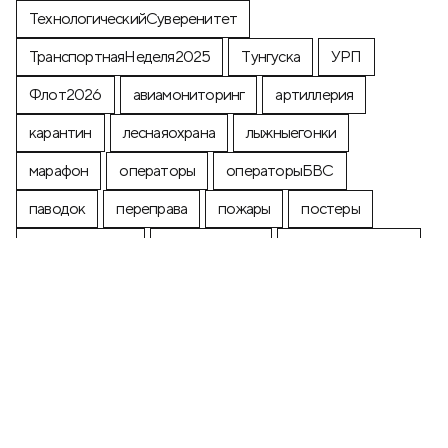
ТехнологическийСуверенитет
ТранспортнаяНеделя2025
Тунгуска
УРП
Флот2026
авиамониторинг
артиллерия
карантин
леснаяохрана
лыжныегонки
марафон
операторы
операторыБВС
паводок
переправа
пожары
постеры
почтоваямарка
производство
промышленность
строительство
экология
+7 (499) 673-05-05