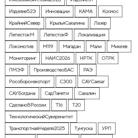
Изделие52Э
Инновации
КАМА
Космос
КрайнийСевер
КрыльяСахалина
Лазер
ЛепестокМ
ЛепестокФ
Локализация
Локомотив
М119
Магадан
Мали
Михеев
Мониторинг
НАИС2026
НРТК
ОТРК
ПМЭФ
ПроизводствоБАС
РАЭ
Рособоронэкспорт
С300
САУCaesar
САУБогдана
СадПамяти
Сахалин
СделаноВРоссии
Т16
Т20
ТехнологическийСуверенитет
ТранспортнаяНеделя2025
Тунгуска
УРП