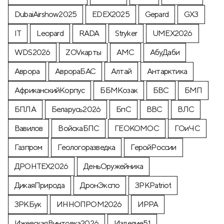
DubaiAirshow2025
EDEX2025
Gepard
GX3
IT
Leopard
RADA
Stryker
UMEX2026
WDS2026
ZOVкарты
АМС
АбуДаби
Аврора
АврораБАС
Алтай
Антарктика
АфриканскийКорпус
ББМКозак
БВС
БМП
БПЛА
Беларусь2026
БпС
ВВС
ВЛС
Вавилов
ВойскаБПС
ГЕОКОМОС
ГОиЧС
Газпром
Геологоразведка
ГеройРоссии
ДРОНТЕХ2026
ДеньОружейника
ДикаяПрирода
ДронЭкспо
ЗРКPatriot
ЗРКБук
ИННОПРОМ2026
ИРРА
ИжевскаяВинтовка2026
Изделие51