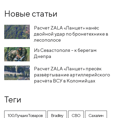
Новые статьи
Расчет ZALA «Ланцет» нанёс
двойной удар по бронетехнике в
лесополосе
Из Севастополя – к берегам
Днепра
Расчет ZALA «Ланцет» пресёк
развёртывание артиллерийского
расчёта ВСУ в Коломийцах
Теги
100ЛучшихТоваров
Bradley
CВО
Cахалин