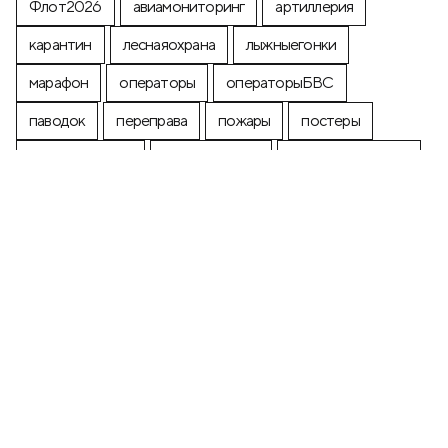
Флот2026
авиамониторинг
артиллерия
карантин
леснаяохрана
лыжныегонки
марафон
операторы
операторыБВС
паводок
переправа
пожары
постеры
почтоваямарка
производство
промышленность
строительство
экология
+7 (499) 673-05-05
info@zala-aero.com