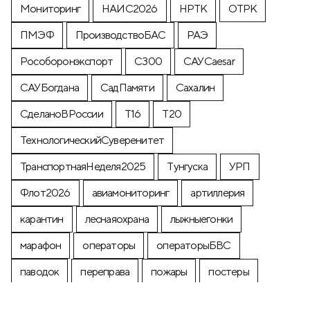
Мониторинг
НАИС2026
НРТК
ОТРК
ПМЭФ
ПроизводствоБАС
РАЭ
Рособоронэкспорт
С300
САУCaesar
САУБогдана
СадПамяти
Сахалин
СделаноВРоссии
Т16
Т20
ТехнологическийСуверенитет
ТранспортнаяНеделя2025
Тунгуска
УРП
Флот2026
авиамониторинг
артиллерия
карантин
леснаяохрана
лыжныегонки
марафон
операторы
операторыБВС
паводок
переправа
пожары
постеры
почтоваямарка
производство
промышленность