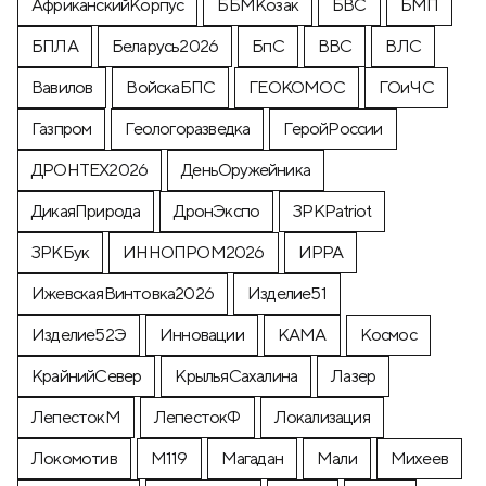
АфриканскийКорпус
ББМКозак
БВС
БМП
БПЛА
Беларусь2026
БпС
ВВС
ВЛС
Вавилов
ВойскаБПС
ГЕОКОМОС
ГОиЧС
Газпром
Геологоразведка
ГеройРоссии
ДРОНТЕХ2026
ДеньОружейника
ДикаяПрирода
ДронЭкспо
ЗРКPatriot
ЗРКБук
ИННОПРОМ2026
ИРРА
ИжевскаяВинтовка2026
Изделие51
Изделие52Э
Инновации
КАМА
Космос
КрайнийСевер
КрыльяСахалина
Лазер
ЛепестокМ
ЛепестокФ
Локализация
Локомотив
М119
Магадан
Мали
Михеев