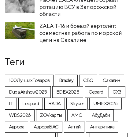
ротацию ВСУ в Запорожской
области
ZALA T-16 и боевой вертолёт:
совместная работа по морской
цели на Сахалине
Теги
100ЛучшихТоваров
Bradley
CВО
Cахалин
DubaiAirshow2025
EDEX2025
Gepard
GX3
IT
Leopard
RADA
Stryker
UMEX2026
WDS2026
ZOVкарты
АМС
АбуДаби
Аврора
АврораБАС
Алтай
Антарктика