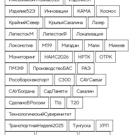
Изделие52Э
Инновации
КАМА
Космос
КрайнийСевер
КрыльяСахалина
Лазер
ЛепестокМ
ЛепестокФ
Локализация
Локомотив
М119
Магадан
Мали
Михеев
Мониторинг
НАИС2026
НРТК
ОТРК
ПМЭФ
ПроизводствоБАС
РАЭ
Рособоронэкспорт
С300
САУCaesar
САУБогдана
СадПамяти
Сахалин
СделаноВРоссии
Т16
Т20
ТехнологическийСуверенитет
ТранспортнаяНеделя2025
Тунгуска
УРП