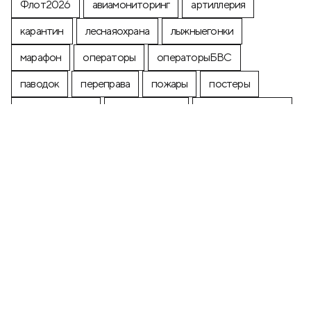
Флот2026
авиамониторинг
артиллерия
карантин
леснаяохрана
лыжныегонки
марафон
операторы
операторыБВС
паводок
переправа
пожары
постеры
почтоваямарка
производство
промышленность
строительство
экология
+7 (499) 673-05-05
info@zala-aero.com