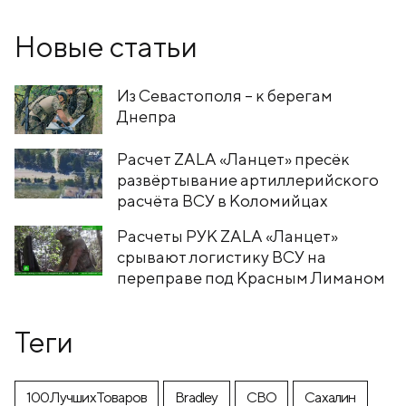
Новые статьи
Из Севастополя – к берегам
Днепра
Расчет ZALA «Ланцет» пресёк
развёртывание артиллерийского
расчёта ВСУ в Коломийцах
Расчеты РУК ZALA «Ланцет»
срывают логистику ВСУ на
переправе под Красным Лиманом
Теги
100ЛучшихТоваров
Bradley
CВО
Cахалин