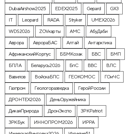
DubaiAirshow2025
EDEX2025
Gepard
GX3
IT
Leopard
RADA
Stryker
UMEX2026
WDS2026
ZOVкарты
АМС
АбуДаби
Аврора
АврораБАС
Алтай
Антарктика
АфриканскийКорпус
ББМКозак
БВС
БМП
БПЛА
Беларусь2026
БпС
ВВС
ВЛС
Вавилов
ВойскаБПС
ГЕОКОМОС
ГОиЧС
Газпром
Геологоразведка
ГеройРоссии
ДРОНТЕХ2026
ДеньОружейника
ДикаяПрирода
ДронЭкспо
ЗРКPatriot
ЗРКБук
ИННОПРОМ2026
ИРРА
ИжевскаяВинтовка2026
Изделие51