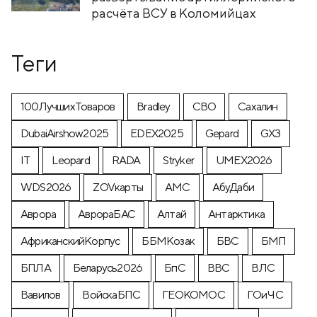
расчёта ВСУ в Коломийцах
Теги
100ЛучшихТоваров
Bradley
CВО
Cахалин
DubaiAirshow2025
EDEX2025
Gepard
GX3
IT
Leopard
RADA
Stryker
UMEX2026
WDS2026
ZOVкарты
АМС
АбуДаби
Аврора
АврораБАС
Алтай
Антарктика
АфриканскийКорпус
ББМКозак
БВС
БМП
БПЛА
Беларусь2026
БпС
ВВС
ВЛС
Вавилов
ВойскаБПС
ГЕОКОМОС
ГОиЧС