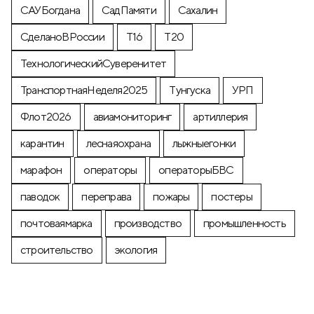
САУБогдана
СадПамяти
Сахалин
СделаноВРоссии
Т16
Т20
ТехнологическийСуверенитет
ТранспортнаяНеделя2025
Тунгуска
УРП
Флот2026
авиамониторинг
артиллерия
карантин
леснаяохрана
лыжныегонки
марафон
операторы
операторыБВС
паводок
переправа
пожары
постеры
почтоваямарка
производство
промышленность
строительство
экология