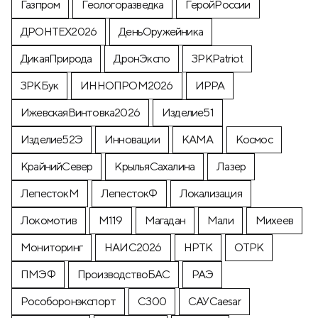
Газпром
Геологоразведка
ГеройРоссии
ДРОНТЕХ2026
ДеньОружейника
ДикаяПрирода
ДронЭкспо
ЗРКPatriot
ЗРКБук
ИННОПРОМ2026
ИРРА
ИжевскаяВинтовка2026
Изделие51
Изделие52Э
Инновации
КАМА
Космос
КрайнийСевер
КрыльяСахалина
Лазер
ЛепестокМ
ЛепестокФ
Локализация
Локомотив
М119
Магадан
Мали
Михеев
Мониторинг
НАИС2026
НРТК
ОТРК
ПМЭФ
ПроизводствоБАС
РАЭ
Рособоронэкспорт
С300
САУCaesar