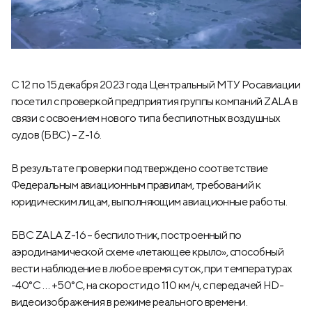
С 12 по 15 декабря 2023 года Центральный МТУ Росавиации
посетил с проверкой предприятия группы компаний ZALA в
связи с освоением нового типа беспилотных воздушных
судов (БВС) – Z-16.
В результате проверки подтверждено соответствие
Федеральным авиационным правилам, требований к
юридическим лицам, выполняющим авиационные работы.
БВС ZALA Z-16 – беспилотник, построенный по
аэродинамической схеме «летающее крыло», способный
вести наблюдение в любое время суток, при температурах
-40°С … +50°С, на скорости до 110 км/ч, с передачей HD-
видеоизображения в режиме реального времени.