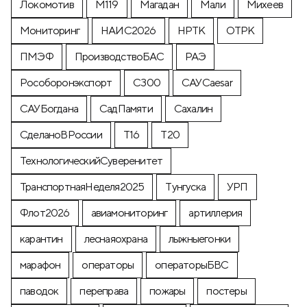
Локомотив
М119
Магадан
Мали
Михеев
Мониторинг
НАИС2026
НРТК
ОТРК
ПМЭФ
ПроизводствоБАС
РАЭ
Рособоронэкспорт
С300
САУCaesar
САУБогдана
СадПамяти
Сахалин
СделаноВРоссии
Т16
Т20
ТехнологическийСуверенитет
ТранспортнаяНеделя2025
Тунгуска
УРП
Флот2026
авиамониторинг
артиллерия
карантин
леснаяохрана
лыжныегонки
марафон
операторы
операторыБВС
паводок
переправа
пожары
постеры