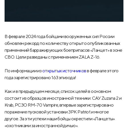
В феврале 2024 года бойцами вооруженных сил России
обновлен рекорд по количеству открыто опубликованных
применений барражирующих боеприпасов «Ланцет» в зоне
СВО. Цели разведаны с применением ZALA Z-16.
По информации из
открытых источников
в феврале этого
года зарегистрировано 163 эпизода!
Как и в предыдущем месяце, список целей в основном
состоит из образцов иностранной техники: САУ Zuzana 2 и
Krab, РСЗО RM-70 Vampire, впервые зарегистрировано
поражение пусковой установки ЗРК Patriot и многое
другое. За эти успехи наши бойцы окрестили «Ланцеты»
«охотниками за иностранной дичью».