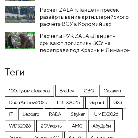
Расчет ZALA «Ланцет» пресёк
развёртывание артиллерийского
расчёта ВСУ в Коломийцах
Расчеты РУК ZALA «Ланцет»
срывают логистику ВСУ на
переправе под Красным Лиманом
Теги
100ЛучшихТоваров
Bradley
CВО
Cахалин
DubaiAirshow2025
EDEX2025
Gepard
GX3
IT
Leopard
RADA
Stryker
UMEX2026
WDS2026
ZOVкарты
АМС
АбуДаби
Аврора
АврораБАС
Алтай
Антарктика