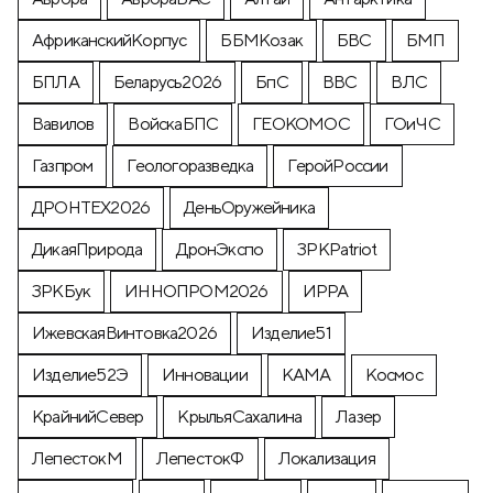
АфриканскийКорпус
ББМКозак
БВС
БМП
БПЛА
Беларусь2026
БпС
ВВС
ВЛС
Вавилов
ВойскаБПС
ГЕОКОМОС
ГОиЧС
Газпром
Геологоразведка
ГеройРоссии
ДРОНТЕХ2026
ДеньОружейника
ДикаяПрирода
ДронЭкспо
ЗРКPatriot
ЗРКБук
ИННОПРОМ2026
ИРРА
ИжевскаяВинтовка2026
Изделие51
Изделие52Э
Инновации
КАМА
Космос
КрайнийСевер
КрыльяСахалина
Лазер
ЛепестокМ
ЛепестокФ
Локализация