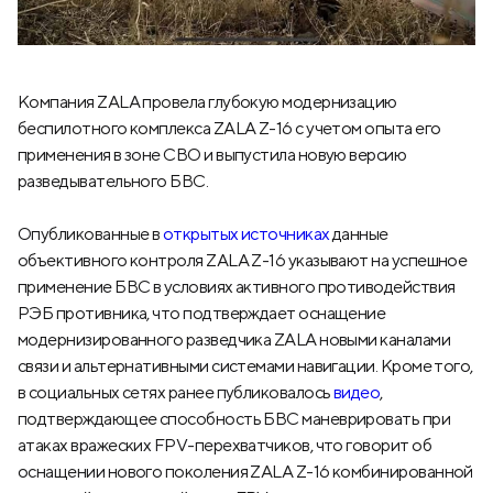
Компания ZALA провела глубокую модернизацию
беспилотного комплекса ZALA Z-16 с учетом опыта его
применения в зоне СВО и выпустила новую версию
разведывательного БВС.
Опубликованные в
открытых источниках
данные
объективного контроля ZALA Z-16 указывают на успешное
применение БВС в условиях активного противодействия
РЭБ противника, что подтверждает оснащение
модернизированного разведчика ZALA новыми каналами
связи и альтернативными системами навигации. Кроме того,
в социальных сетях ранее публиковалось
видео
,
подтверждающее способность БВС маневрировать при
атаках вражеских FPV-перехватчиков, что говорит об
оснащении нового поколения ZALA Z-16 комбинированной