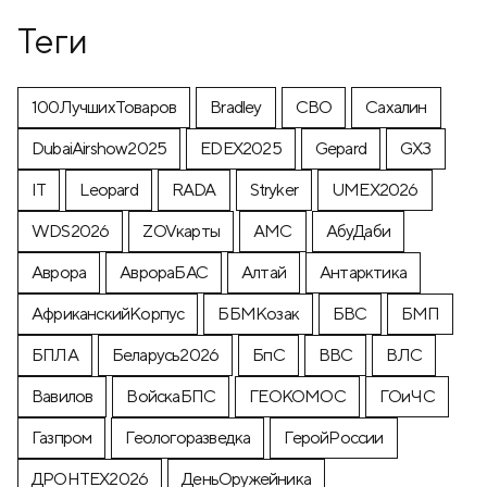
Теги
100ЛучшихТоваров
Bradley
CВО
Cахалин
DubaiAirshow2025
EDEX2025
Gepard
GX3
IT
Leopard
RADA
Stryker
UMEX2026
WDS2026
ZOVкарты
АМС
АбуДаби
Аврора
АврораБАС
Алтай
Антарктика
АфриканскийКорпус
ББМКозак
БВС
БМП
БПЛА
Беларусь2026
БпС
ВВС
ВЛС
Вавилов
ВойскаБПС
ГЕОКОМОС
ГОиЧС
Газпром
Геологоразведка
ГеройРоссии
ДРОНТЕХ2026
ДеньОружейника