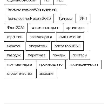
СделаноВРоссии
Т16
Т20
ТехнологическийСуверенитет
ТранспортнаяНеделя2025
Тунгуска
УРП
Флот2026
авиамониторинг
артиллерия
карантин
леснаяохрана
лыжныегонки
марафон
операторы
операторыБВС
паводок
переправа
пожары
постеры
почтоваямарка
производство
промышленность
строительство
экология