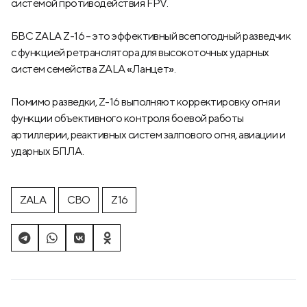
системой противодействия FPV.
БВС ZALA Z-16 – это эффективный всепогодный разведчик
с функцией ретранслятора для высокоточных ударных
систем семейства ZALA
«
Ланцет
»
.
Помимо разведки, Z-16 выполняют корректировку огня и
функции объективного контроля боевой работы
артиллерии, реактивных систем залпового огня, авиации и
ударных БПЛА.
ZALA
СВО
Z16