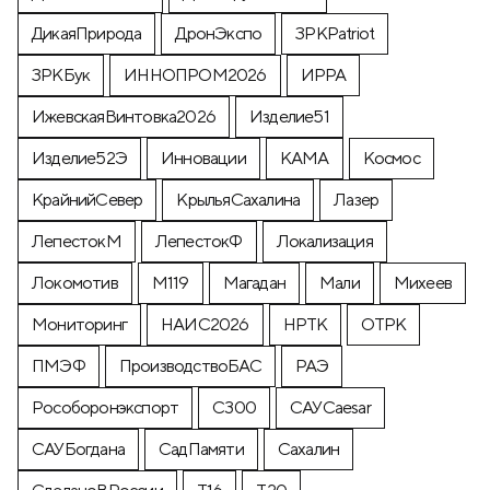
ДикаяПрирода
ДронЭкспо
ЗРКPatriot
ЗРКБук
ИННОПРОМ2026
ИРРА
ИжевскаяВинтовка2026
Изделие51
Изделие52Э
Инновации
КАМА
Космос
КрайнийСевер
КрыльяСахалина
Лазер
ЛепестокМ
ЛепестокФ
Локализация
Локомотив
М119
Магадан
Мали
Михеев
Мониторинг
НАИС2026
НРТК
ОТРК
ПМЭФ
ПроизводствоБАС
РАЭ
Рособоронэкспорт
С300
САУCaesar
САУБогдана
СадПамяти
Сахалин