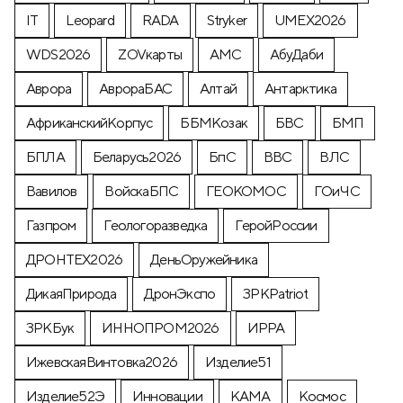
IT
Leopard
RADA
Stryker
UMEX2026
WDS2026
ZOVкарты
АМС
АбуДаби
Аврора
АврораБАС
Алтай
Антарктика
АфриканскийКорпус
ББМКозак
БВС
БМП
БПЛА
Беларусь2026
БпС
ВВС
ВЛС
Вавилов
ВойскаБПС
ГЕОКОМОС
ГОиЧС
Газпром
Геологоразведка
ГеройРоссии
ДРОНТЕХ2026
ДеньОружейника
ДикаяПрирода
ДронЭкспо
ЗРКPatriot
ЗРКБук
ИННОПРОМ2026
ИРРА
ИжевскаяВинтовка2026
Изделие51
Изделие52Э
Инновации
КАМА
Космос