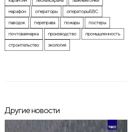
карантин
леснаяохрана
лыжныегонки
марафон
операторы
операторыБВС
паводок
переправа
пожары
постеры
почтоваямарка
производство
промышленность
строительство
экология
Другие новости