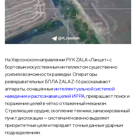
На Херсонском направлении РУК ZALA «Ланцет» с
бортовым искусственным интеллектом существенно
усилили возможности разведки. Операторы
разведывательных БПЛА ZALA Z-16 рассказывают:
аппараты, оснащённые
интеллектуальной системой
наведения и распознавая целей ИРРА
, превращают поиск и
поражение целей в чётко отлаженный механизм.
Стреляющее орудие, скопление техники, замаскированный
пункт дислокации — система мгновенно выделяет
приоритетные цели и передаёт точные данные ударным
подразделениям.