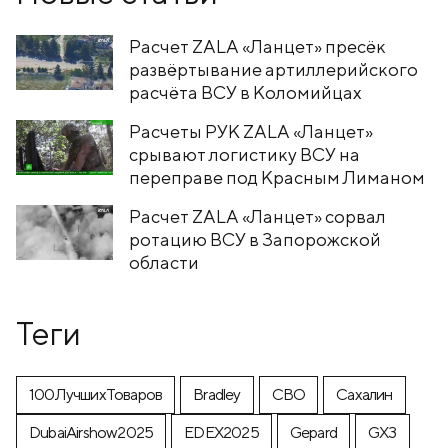
Расчет ZALA «Ланцет» пресёк
развёртывание артиллерийского
расчёта ВСУ в Коломийцах
Расчеты РУК ZALA «Ланцет»
срывают логистику ВСУ на
переправе под Красным Лиманом
Расчет ZALA «Ланцет» сорвал
ротацию ВСУ в Запорожской
области
Теги
100ЛучшихТоваров
Bradley
CВО
Cахалин
DubaiAirshow2025
EDEX2025
Gepard
GX3