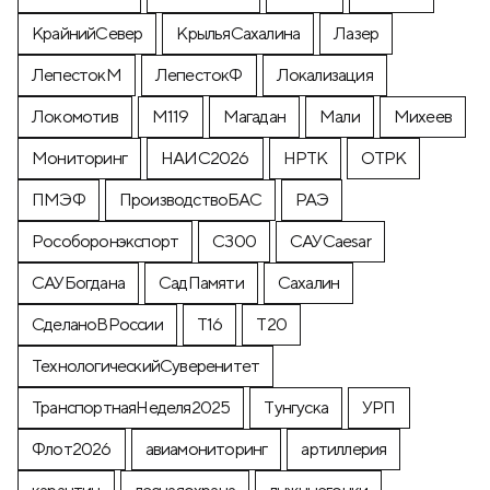
КрайнийСевер
КрыльяСахалина
Лазер
ЛепестокМ
ЛепестокФ
Локализация
Локомотив
М119
Магадан
Мали
Михеев
Мониторинг
НАИС2026
НРТК
ОТРК
ПМЭФ
ПроизводствоБАС
РАЭ
Рособоронэкспорт
С300
САУCaesar
САУБогдана
СадПамяти
Сахалин
СделаноВРоссии
Т16
Т20
ТехнологическийСуверенитет
ТранспортнаяНеделя2025
Тунгуска
УРП
Флот2026
авиамониторинг
артиллерия