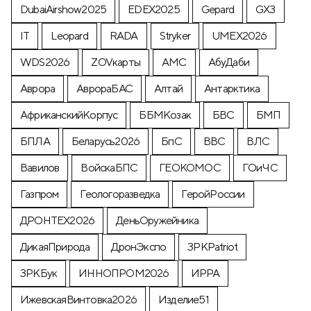
DubaiAirshow2025
EDEX2025
Gepard
GX3
IT
Leopard
RADA
Stryker
UMEX2026
WDS2026
ZOVкарты
АМС
АбуДаби
Аврора
АврораБАС
Алтай
Антарктика
АфриканскийКорпус
ББМКозак
БВС
БМП
БПЛА
Беларусь2026
БпС
ВВС
ВЛС
Вавилов
ВойскаБПС
ГЕОКОМОС
ГОиЧС
Газпром
Геологоразведка
ГеройРоссии
ДРОНТЕХ2026
ДеньОружейника
ДикаяПрирода
ДронЭкспо
ЗРКPatriot
ЗРКБук
ИННОПРОМ2026
ИРРА
ИжевскаяВинтовка2026
Изделие51