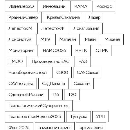
Изделие52Э
Инновации
КАМА
Космос
КрайнийСевер
КрыльяСахалина
Лазер
ЛепестокМ
ЛепестокФ
Локализация
Локомотив
М119
Магадан
Мали
Михеев
Мониторинг
НАИС2026
НРТК
ОТРК
ПМЭФ
ПроизводствоБАС
РАЭ
Рособоронэкспорт
С300
САУCaesar
САУБогдана
СадПамяти
Сахалин
СделаноВРоссии
Т16
Т20
ТехнологическийСуверенитет
ТранспортнаяНеделя2025
Тунгуска
УРП
Флот2026
авиамониторинг
артиллерия