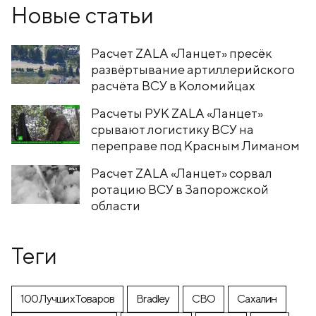
Новые статьи
Расчет ZALA «Ланцет» пресёк
развёртывание артиллерийского
расчёта ВСУ в Коломийцах
Расчеты РУК ZALA «Ланцет»
срывают логистику ВСУ на
переправе под Красным Лиманом
Расчет ZALA «Ланцет» сорвал
ротацию ВСУ в Запорожской
области
Теги
100ЛучшихТоваров
Bradley
CВО
Cахалин