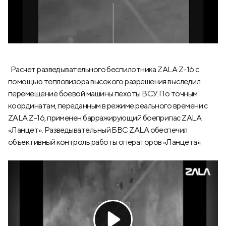
Расчет разведывательного беспилотника ZALA Z-16 с
помощью тепловизора высокого разрешения выследил
перемещение боевой машины пехоты ВСУ. По точным
координатам, переданным в режиме реального времени с
ZALA Z-16, применен барражирующий боеприпас ZALA
«Ланцет». Разведывательный БВС ZALA обеспечил
объективный контроль работы операторов «Ланцета».