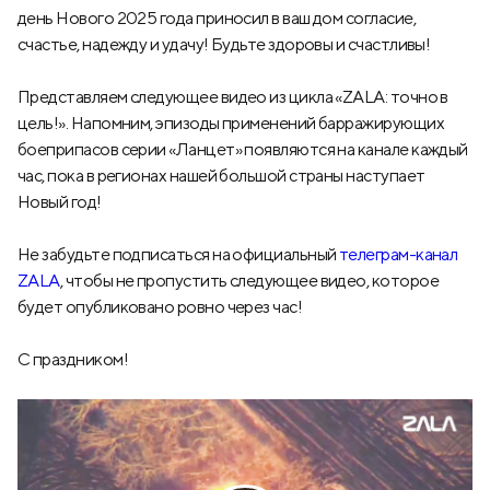
день Нового 2025 года приносил в ваш дом согласие,
счастье, надежду и удачу! Будьте здоровы и счастливы!
Представляем следующее видео из цикла «ZALA: точно в
цель!». Напомним, эпизоды применений барражирующих
боеприпасов серии «Ланцет» появляются на канале каждый
час, пока в регионах нашей большой страны наступает
Новый год!
Не забудьте подписаться на официальный
телеграм-канал
ZALA
, чтобы не пропустить следующее видео, которое
будет опубликовано ровно через час!
С праздником!