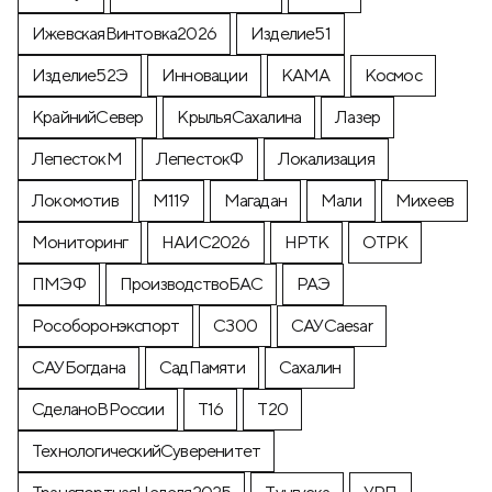
ИжевскаяВинтовка2026
Изделие51
Изделие52Э
Инновации
КАМА
Космос
КрайнийСевер
КрыльяСахалина
Лазер
ЛепестокМ
ЛепестокФ
Локализация
Локомотив
М119
Магадан
Мали
Михеев
Мониторинг
НАИС2026
НРТК
ОТРК
ПМЭФ
ПроизводствоБАС
РАЭ
Рособоронэкспорт
С300
САУCaesar
САУБогдана
СадПамяти
Сахалин
СделаноВРоссии
Т16
Т20
ТехнологическийСуверенитет