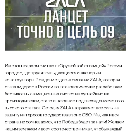
Ижевск недаром считают «Оружейной столицей» России,
городом, где трудятся выдающиеся инженеры и
конструкторы. Рождение здесь компании ZALA, которая
стала лидером в России по технологическим разработкам
беспилотных авиационных систем и крупнейшим их
производителем, стало еще одним подтверждением этого
высокого статуса. Сегодня ZALA направляет все силы на
защиту интересов государства в зоне СВО. Мы, как и вся
страна, не сомневаемся, что Победа будет за нами! Желаем
нашим землякам и всем соотечественникам, чтобы каждый