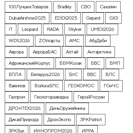
100ЛучшихТоваров
Bradley
CВО
Cахалин
DubaiAirshow2025
EDEX2025
Gepard
GX3
IT
Leopard
RADA
Stryker
UMEX2026
WDS2026
ZOVкарты
АМС
АбуДаби
Аврора
АврораБАС
Алтай
Антарктика
АфриканскийКорпус
ББМКозак
БВС
БМП
БПЛА
Беларусь2026
БпС
ВВС
ВЛС
Вавилов
ВойскаБПС
ГЕОКОМОС
ГОиЧС
Газпром
Геологоразведка
ГеройРоссии
ДРОНТЕХ2026
ДеньОружейника
ДикаяПрирода
ДронЭкспо
ЗРКPatriot
ЗРКБук
ИННОПРОМ2026
ИРРА