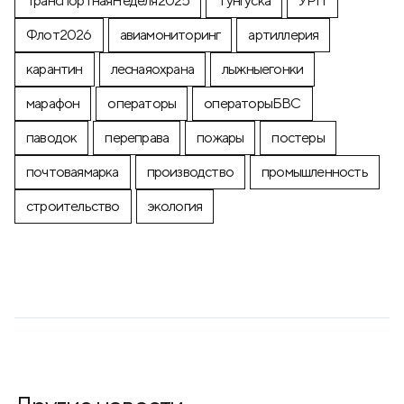
ТранспортнаяНеделя2025
Тунгуска
УРП
Флот2026
авиамониторинг
артиллерия
карантин
леснаяохрана
лыжныегонки
марафон
операторы
операторыБВС
паводок
переправа
пожары
постеры
почтоваямарка
производство
промышленность
строительство
экология