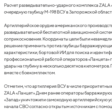
Расчет разведывательно-ударного комплекса ZALA 
очередную гаубицу M-198 ВСУ в Запорожской област
Артиллерийское орудие американского производст
разведывательной беспилотной авиационной системы
соприкосновения. Координаты цели были незамедли
решение применить против гаубицы барражирующий
характеристики, бортовой ИИ для поиска и идентиф
профессиональной работой операторов «Ланцета» 
удары на глубину в несколько десятков километров
вместе с боекомплектом.
Отметим, что артиллерия ВСУ в числе приоритетны
ZALA «Ланцет». Днем ранее операторы барражирующ
«Запад» уничтожили самоходную артиллерийскую уст
начала СВО согласно открытым источникам с помощь