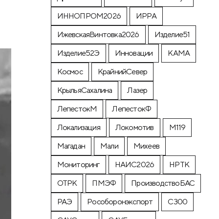
ИННОПРОМ2026
ИРРА
ИжевскаяВинтовка2026
Изделие51
Изделие52Э
Инновации
КАМА
Космос
КрайнийСевер
КрыльяСахалина
Лазер
ЛепестокМ
ЛепестокФ
Локализация
Локомотив
М119
Магадан
Мали
Михеев
Мониторинг
НАИС2026
НРТК
ОТРК
ПМЭФ
ПроизводствоБАС
РАЭ
Рособоронэкспорт
С300