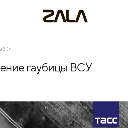
цы ВСУ
жение гаубицы ВСУ