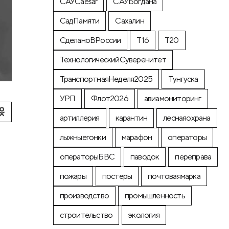
САУCaesar
САУБогдана
СадПамяти
Сахалин
СделаноВРоссии
Т16
Т20
ТехнологическийСуверенитет
ТранспортнаяНеделя2025
Тунгуска
УРП
Флот2026
авиамониторинг
артиллерия
карантин
леснаяохрана
лыжныегонки
марафон
операторы
операторыБВС
паводок
переправа
пожары
постеры
почтоваямарка
производство
промышленность
строительство
экология