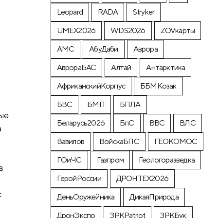
Leopard
RADA
Stryker
UMEX2026
WDS2026
ZOVкарты
АМС
АбуДаби
Аврора
АврораБАС
Алтай
Антарктика
АфриканскийКорпус
ББМКозак
БВС
БМП
БПЛА
ые
Беларусь2026
БпС
ВВС
ВЛС
а
Вавилов
ВойскаБПС
ГЕОКОМОС
ГОиЧС
Газпром
Геологоразведка
в
ГеройРоссии
ДРОНТЕХ2026
с
ДеньОружейника
ДикаяПрирода
ДронЭкспо
ЗРКPatriot
ЗРКБук