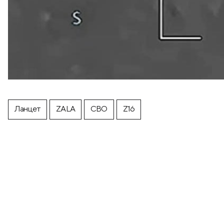
Ланцет
ZALA
СВО
Z16