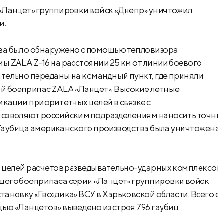
«Ланцет» группировки войск «Днепр» уничтожил
и.
ва было обнаружено с помощью тепловизора
 ZALA Z-16 на расстоянии 25 км от линии боевого
тельно переданы на командный пункт, где приняли
 боеприпас ZALA «Ланцет». Высокие летные
икации приоритетных целей в связке с
позволяют российским подразделениям наносить точн
. Гаубица американского производства была уничтожен
х целей расчетов разведывательно-ударных комплексо
его боеприпаса серии «Ланцет» группировки войск
ановку «Гвоздика» ВСУ в Харьковской области. Всего 
ю «Ланцетов» выведено из строя 796 гаубиц