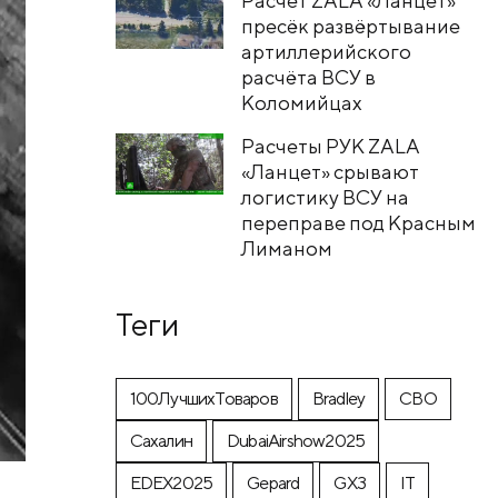
Расчет ZALA «Ланцет»
пресёк развёртывание
артиллерийского
расчёта ВСУ в
Коломийцах
Расчеты РУК ZALA
«Ланцет» срывают
логистику ВСУ на
переправе под Красным
Лиманом
Теги
100ЛучшихТоваров
Bradley
CВО
Cахалин
DubaiAirshow2025
EDEX2025
Gepard
GX3
IT