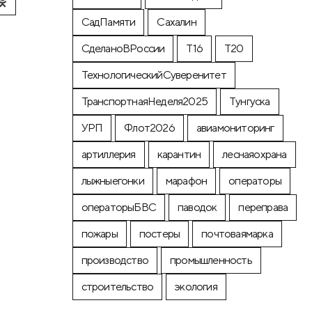
СадПамяти
Сахалин
СделаноВРоссии
Т16
Т20
ТехнологическийСуверенитет
ТранспортнаяНеделя2025
Тунгуска
УРП
Флот2026
авиамониторинг
артиллерия
карантин
леснаяохрана
лыжныегонки
марафон
операторы
операторыБВС
паводок
переправа
пожары
постеры
почтоваямарка
производство
промышленность
строительство
экология