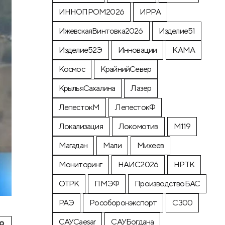
ИННОПРОМ2026
ИРРА
ИжевскаяВинтовка2026
Изделие51
Изделие52Э
Инновации
КАМА
Космос
КрайнийСевер
КрыльяСахалина
Лазер
ЛепестокМ
ЛепестокФ
Локализация
Локомотив
М119
Магадан
Мали
Михеев
Мониторинг
НАИС2026
НРТК
ОТРК
ПМЭФ
ПроизводствоБАС
РАЭ
Рособоронэкспорт
С300
САУCaesar
САУБогдана