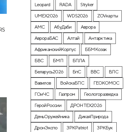
Leopard
RADA
Stryker
UMEX2026
WDS2026
ZOVкарты
АМС
АбуДаби
Аврора
RS
АврораБАС
Алтай
Антарктика
АфриканскийКорпус
ББМКозак
БВС
БМП
БПЛА
Беларусь2026
БпС
ВВС
ВЛС
Вавилов
ВойскаБПС
ГЕОКОМОС
ГОиЧС
Газпром
Геологоразведка
ГеройРоссии
ДРОНТЕХ2026
ДеньОружейника
ДикаяПрирода
ДронЭкспо
ЗРКPatriot
ЗРКБук