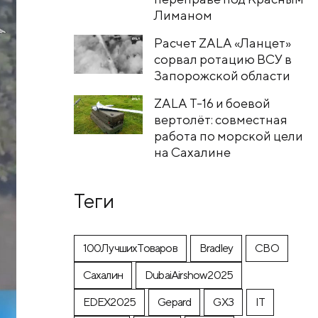
Лиманом
Расчет ZALA «Ланцет»
сорвал ротацию ВСУ в
Запорожской области
ZALA T-16 и боевой
вертолёт: совместная
работа по морской цели
на Сахалине
Теги
100ЛучшихТоваров
Bradley
CВО
Cахалин
DubaiAirshow2025
EDEX2025
Gepard
GX3
IT