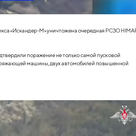
екса «Искандер-М» уничтожена очередная РСЗО HIMA
одтвердили поражение не только самой пусковой
заряжающей машины, двух автомобилей повышенной