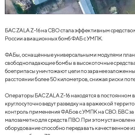
БАС ZALA Z-16 на СВО стала эффективным средство
России авиационных бомб ФАБ с УМПК.
ФАБы, оснащённые универсальными модулями план
свободнопадающие бомбы в высокоточные средств
боеприпасы уничтожают цели по заранее заложенны
расстоянии более 50 километров, снижая риски пот
Операторы БАС ZALA Z-16 находятся в постоянном 
круглосуточно ведут разведку на вражеской террит
контроль применения ФАБов с УМПК на СВО. БВС за
малозаметно для средств ПВО. При этом установленн
оборудование способно передавать качественное и