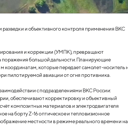
м разведки и объективного контроля применения ВКС
ирования и коррекции (УМПК), превращают
а поражения большой дальности. Планирующие
м координатам, которые передает самолет-носитель 
ери пилотируемой авиации от огня противника.
взаимодействии с подразделениями ВКС России:
ории, обеспечивают корректировку и объективный
 счёт композитных материалов и электродвигателя
ое на борту Z-16 оптическое и тепловизионное
зображение местности в режиме реального времени на