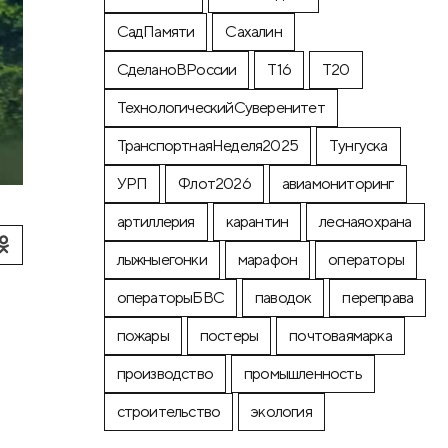
СадПамяти
Сахалин
СделаноВРоссии
Т16
Т20
ТехнологическийСуверенитет
ТранспортнаяНеделя2025
Тунгуска
УРП
Флот2026
авиамониторинг
артиллерия
карантин
леснаяохрана
лыжныегонки
марафон
операторы
операторыБВС
паводок
переправа
пожары
постеры
почтоваямарка
производство
промышленность
строительство
экология