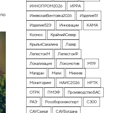
ИННОПРОМ2026
ИРРА
 по
ИжевскаяВинтовка2026
Изделие51
Изделие52Э
Инновации
КАМА
Космос
КрайнийСевер
КрыльяСахалина
Лазер
ЛепестокМ
ЛепестокФ
Локализация
Локомотив
М119
Магадан
Мали
Михеев
Мониторинг
НАИС2026
НРТК
ОТРК
ПМЭФ
ПроизводствоБАС
РАЭ
Рособоронэкспорт
С300
САУCaesar
САУБогдана