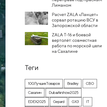
Лиманом
Расчет ZALA «Ланцет»
сорвал ротацию ВСУ в
Запорожской области
ZALA T-16 и боевой
вертолёт: совместная
работа по морской цели
на Сахалине
Теги
100ЛучшихТоваров
Bradley
CВО
Cахалин
DubaiAirshow2025
EDEX2025
Gepard
GX3
IT