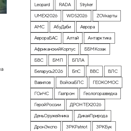
Leopard
RADA
Stryker
UMEX2026
WDS2026
ZOVкарты
АМС
АбуДаби
Аврора
АврораБАС
Алтай
Антарктика
АфриканскийКорпус
ББМКозак
БВС
БМП
БПЛА
на
Беларусь2026
БпС
ВВС
ВЛС
Вавилов
ВойскаБПС
ГЕОКОМОС
ГОиЧС
Газпром
Геологоразведка
ГеройРоссии
ДРОНТЕХ2026
ДеньОружейника
ДикаяПрирода
ДронЭкспо
ЗРКPatriot
ЗРКБук