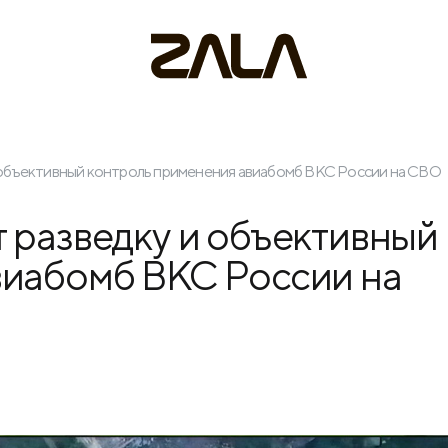
 объективный контроль применения авиабомб ВКС России на СВО
 разведку и объективный
виабомб ВКС России на