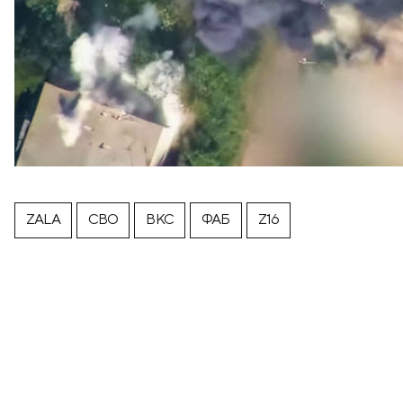
ZALA
СВО
ВКС
ФАБ
Z16