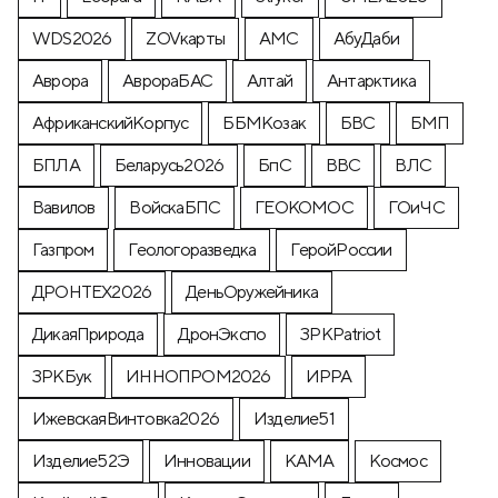
WDS2026
ZOVкарты
АМС
АбуДаби
Аврора
АврораБАС
Алтай
Антарктика
АфриканскийКорпус
ББМКозак
БВС
БМП
БПЛА
Беларусь2026
БпС
ВВС
ВЛС
Вавилов
ВойскаБПС
ГЕОКОМОС
ГОиЧС
Газпром
Геологоразведка
ГеройРоссии
ДРОНТЕХ2026
ДеньОружейника
ДикаяПрирода
ДронЭкспо
ЗРКPatriot
ЗРКБук
ИННОПРОМ2026
ИРРА
ИжевскаяВинтовка2026
Изделие51
Изделие52Э
Инновации
КАМА
Космос