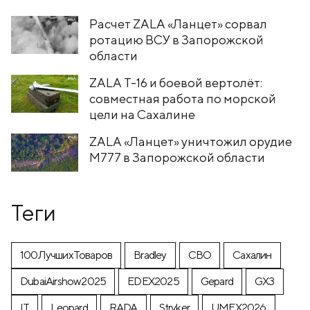
Расчет ZALA «Ланцет» сорвал
ротацию ВСУ в Запорожской
области
ZALA T-16 и боевой вертолёт:
совместная работа по морской
цели на Сахалине
ZALA «Ланцет» уничтожил орудие
M777 в Запорожской области
Теги
100ЛучшихТоваров
Bradley
CВО
Cахалин
DubaiAirshow2025
EDEX2025
Gepard
GX3
IT
Leopard
RADA
Stryker
UMEX2026