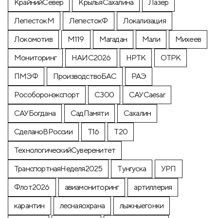
КрайнийСевер
КрыльяСахалина
Лазер
ЛепестокМ
ЛепестокФ
Локализация
Локомотив
М119
Магадан
Мали
Михеев
Мониторинг
НАИС2026
НРТК
ОТРК
ПМЭФ
ПроизводствоБАС
РАЭ
Рособоронэкспорт
С300
САУCaesar
САУБогдана
СадПамяти
Сахалин
СделаноВРоссии
Т16
Т20
ТехнологическийСуверенитет
ТранспортнаяНеделя2025
Тунгуска
УРП
Флот2026
авиамониторинг
артиллерия
карантин
леснаяохрана
лыжныегонки