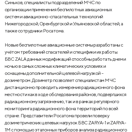
Синьков, специалисты подразделений МЧС по
организации применения беспилотных авиационных
систем и авиационно-спасательных технологий
Нижегородской, Оренбургской и Ульяновской областей, а
также сотрудники Росатома.
Новые беспилотные авиационные системы разработаны с
учётом требований спасателей и специфики их работы.
БВС ZALA данных модификаций способны работать днем и
ночью в самых сложных климатических условиях и
оснащены дополнительной целевой нагрузкой –
дозиметром. Дозиметр позволяет специалистам МЧС
дистанционно проводить измерения радиационного фона
местности как в ходе обследования районов, подвергшихся
радиационному загрязнению, так и в рамках регулярного
мониторинга радиационного фона территорий по всей
стране. Представители Росатома провели поверку
дозиметрических целевых нагрузок БВС ZARYA-1 и ZARYA-
1М с помощью эталонных приборов анализа радиационного