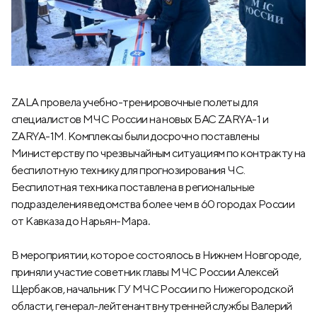
ZALA провела учебно-тренировочные полеты для
специалистов МЧС России на новых БАС ZARYA-1 и
ZARYA-1M. Комплексы были досрочно поставлены
Министерству по чрезвычайным ситуациям по контракту на
беспилотную технику для прогнозирования ЧС.
Беспилотная техника поставлена в региональные
подразделения ведомства более чем в 60 городах России
от Кавказа до Нарьян-Мара
.
В мероприятии, которое состоялось в Нижнем Новгороде,
приняли участие советник главы МЧС России Алексей
Щербаков, начальник ГУ МЧС России по Нижегородской
области, генерал-лейтенант внутренней службы Валерий