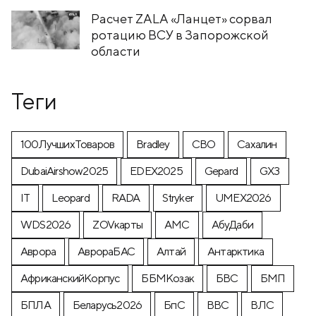
Расчет ZALA «Ланцет» сорвал
ротацию ВСУ в Запорожской
области
Теги
100ЛучшихТоваров
Bradley
CВО
Cахалин
DubaiAirshow2025
EDEX2025
Gepard
GX3
IT
Leopard
RADA
Stryker
UMEX2026
WDS2026
ZOVкарты
АМС
АбуДаби
Аврора
АврораБАС
Алтай
Антарктика
АфриканскийКорпус
ББМКозак
БВС
БМП
БПЛА
Беларусь2026
БпС
ВВС
ВЛС