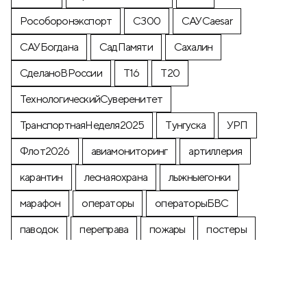
Рособоронэкспорт
С300
САУCaesar
САУБогдана
СадПамяти
Сахалин
СделаноВРоссии
Т16
Т20
ТехнологическийСуверенитет
ТранспортнаяНеделя2025
Тунгуска
УРП
Флот2026
авиамониторинг
артиллерия
карантин
леснаяохрана
лыжныегонки
марафон
операторы
операторыБВС
паводок
переправа
пожары
постеры
почтоваямарка
производство
промышленность
строительство
экология