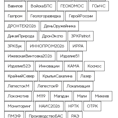
Вавилов
ВойскаБПС
ГЕОКОМОС
ГОиЧС
Газпром
Геологоразведка
ГеройРоссии
ДРОНТЕХ2026
ДеньОружейника
ДикаяПрирода
ДронЭкспо
ЗРКPatriot
ЗРКБук
ИННОПРОМ2026
ИРРА
ИжевскаяВинтовка2026
Изделие51
Изделие52Э
Инновации
КАМА
Космос
КрайнийСевер
КрыльяСахалина
Лазер
ЛепестокМ
ЛепестокФ
Локализация
Локомотив
М119
Магадан
Мали
Михеев
Мониторинг
НАИС2026
НРТК
ОТРК
ПМЭФ
ПроизводствоБАС
РАЭ