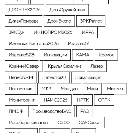
ДРОНТЕХ2026
ДеньОружейника
ДикаяПрирода
ДронЭкспо
ЗРКPatriot
ЗРКБук
ИННОПРОМ2026
ИРРА
ИжевскаяВинтовка2026
Изделие51
Изделие52Э
Инновации
КАМА
Космос
КрайнийСевер
КрыльяСахалина
Лазер
ЛепестокМ
ЛепестокФ
Локализация
Локомотив
М119
Магадан
Мали
Михеев
Мониторинг
НАИС2026
НРТК
ОТРК
ПМЭФ
ПроизводствоБАС
РАЭ
Рособоронэкспорт
С300
САУCaesar