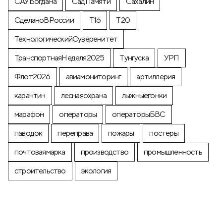
САУБогдана
СадПамяти
Сахалин
СделаноВРоссии
Т16
Т20
ТехнологическийСуверенитет
ТранспортнаяНеделя2025
Тунгуска
УРП
Флот2026
авиамониторинг
артиллерия
карантин
леснаяохрана
лыжныегонки
марафон
операторы
операторыБВС
паводок
переправа
пожары
постеры
почтоваямарка
производство
промышленность
строительство
экология