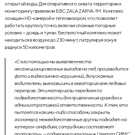
открытой воды. Для оперативного охвата территории к
мониторингу привлекли БВС ZALA ZARYA-1M. Комплекс
оснащен HD-камерой и тепловизором, что позволяет
работать круглосуточно, включая сложные погодные
условия — дождь и туман. Беспилотный комплекс может
находиться в воздухе до 230 минут, патрулируя зону в
радиусе 50 километров.
«С его помощью мы выявляем места
несанкционированных выездов на лед, производится
фото и видеосъемка нарушений, допускаемых
водителями, выехавшими в акваторию вне ледовых
переправ. Эти материалы передаем по
подведомственности для привлечения граждан к
административной ответственности. К тем, кто
пытается какими-либо способами закрыть
госномера, межведомственные группы подходят на
катерах-амфибиях, сотрудники составляют
протоколы», — подчеркнул начальник Центра ГИМС