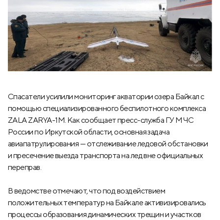
Спасатели усилили мониторинг акватории озера Байкал с
помощью специализированного беспилотного комплекса
ZALA ZARYA-1M. Как сообщает пресс-служба ГУ МЧС
России по Иркутской области, основная задача
авиапатрулирования — отслеживание ледовой обстановки
и пресечение выезда транспорта на лед вне официальных
переправ.
В ведомстве отмечают, что под воздействием
положительных температур на Байкале активизировались
процессы образования динамических трещин и участков