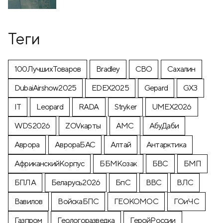
Теги
100ЛучшихТоваров
Bradley
CВО
Cахалин
DubaiAirshow2025
EDEX2025
Gepard
GX3
IT
Leopard
RADA
Stryker
UMEX2026
WDS2026
ZOVкарты
АМС
АбуДаби
Аврора
АврораБАС
Алтай
Антарктика
АфриканскийКорпус
ББМКозак
БВС
БМП
БПЛА
Беларусь2026
БпС
ВВС
ВЛС
Вавилов
ВойскаБПС
ГЕОКОМОС
ГОиЧС
Газпром
Геологоразведка
ГеройРоссии