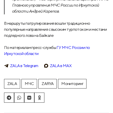
Главного управления МЧС России по Иркутской
области Андрей Карепов.
В маршруты патрулирования вошли традиционно
популярные направления с высоким турпотоком и местами
подледного лова на Байкале
По материалам пресс-службы
ГУ МЧС России по
Иркутской области
ZALA в Telegram
ZALA в МАХ
ZALA
МЧС
ZARYA
Мониторинг