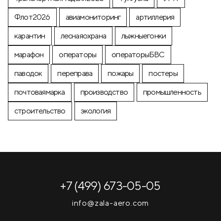
Флот2026
авиамониторинг
артиллерия
карантин
леснаяохрана
лыжныегонки
марафон
операторы
операторыБВС
паводок
переправа
пожары
постеры
почтоваямарка
производство
промышленность
строительство
экология
+7 (499) 673-05-05
info@zala-aero.com