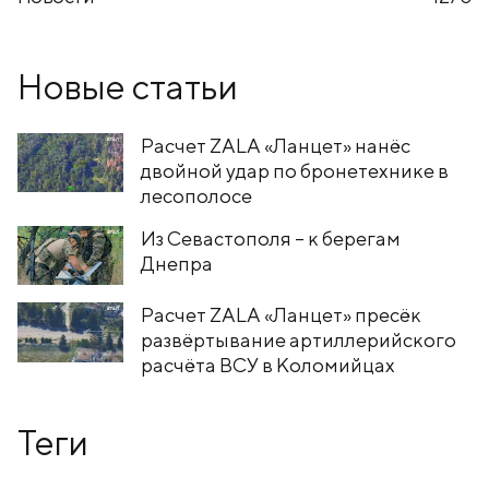
Новые статьи
Расчет ZALA «Ланцет» нанёс
двойной удар по бронетехнике в
лесополосе
Из Севастополя – к берегам
Днепра
Расчет ZALA «Ланцет» пресёк
развёртывание артиллерийского
расчёта ВСУ в Коломийцах
Теги