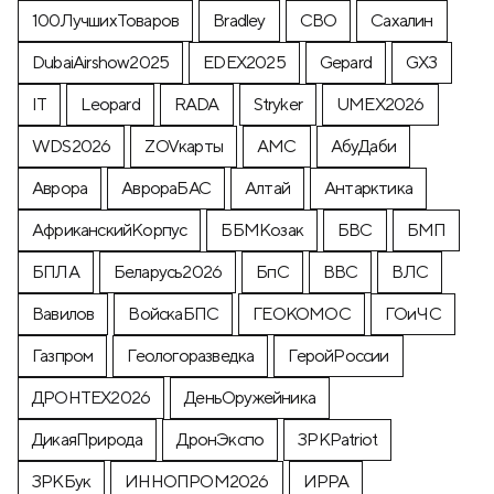
100ЛучшихТоваров
Bradley
CВО
Cахалин
DubaiAirshow2025
EDEX2025
Gepard
GX3
IT
Leopard
RADA
Stryker
UMEX2026
WDS2026
ZOVкарты
АМС
АбуДаби
Аврора
АврораБАС
Алтай
Антарктика
АфриканскийКорпус
ББМКозак
БВС
БМП
БПЛА
Беларусь2026
БпС
ВВС
ВЛС
Вавилов
ВойскаБПС
ГЕОКОМОС
ГОиЧС
Газпром
Геологоразведка
ГеройРоссии
ДРОНТЕХ2026
ДеньОружейника
ДикаяПрирода
ДронЭкспо
ЗРКPatriot
ЗРКБук
ИННОПРОМ2026
ИРРА