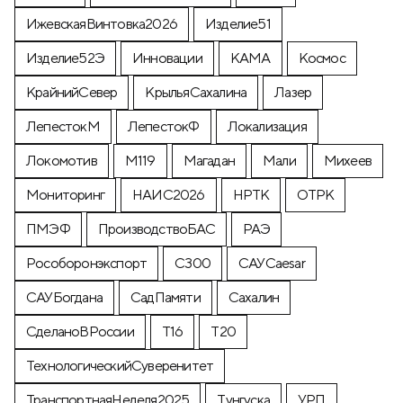
ИжевскаяВинтовка2026
Изделие51
Изделие52Э
Инновации
КАМА
Космос
КрайнийСевер
КрыльяСахалина
Лазер
ЛепестокМ
ЛепестокФ
Локализация
Локомотив
М119
Магадан
Мали
Михеев
Мониторинг
НАИС2026
НРТК
ОТРК
ПМЭФ
ПроизводствоБАС
РАЭ
Рособоронэкспорт
С300
САУCaesar
САУБогдана
СадПамяти
Сахалин
СделаноВРоссии
Т16
Т20
ТехнологическийСуверенитет
ТранспортнаяНеделя2025
Тунгуска
УРП