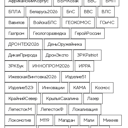
АфриканскийКорпус
ББМКозак
БВС
БМП
БПЛА
Беларусь2026
БпС
ВВС
ВЛС
Вавилов
ВойскаБПС
ГЕОКОМОС
ГОиЧС
Газпром
Геологоразведка
ГеройРоссии
ДРОНТЕХ2026
ДеньОружейника
ДикаяПрирода
ДронЭкспо
ЗРКPatriot
ЗРКБук
ИННОПРОМ2026
ИРРА
ИжевскаяВинтовка2026
Изделие51
Изделие52Э
Инновации
КАМА
Космос
КрайнийСевер
КрыльяСахалина
Лазер
ЛепестокМ
ЛепестокФ
Локализация
Локомотив
М119
Магадан
Мали
Михеев