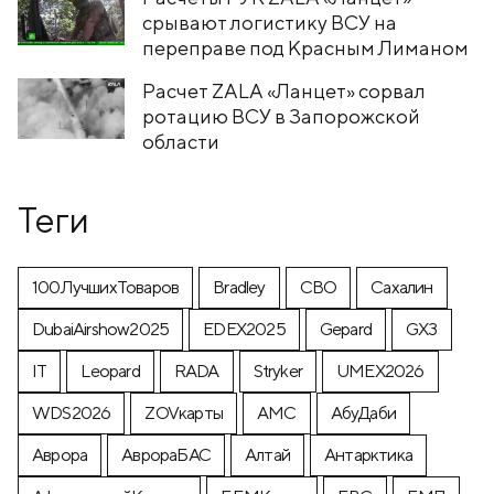
срывают логистику ВСУ на
переправе под Красным Лиманом
Расчет ZALA «Ланцет» сорвал
ротацию ВСУ в Запорожской
области
Теги
100ЛучшихТоваров
Bradley
CВО
Cахалин
DubaiAirshow2025
EDEX2025
Gepard
GX3
IT
Leopard
RADA
Stryker
UMEX2026
WDS2026
ZOVкарты
АМС
АбуДаби
Аврора
АврораБАС
Алтай
Антарктика