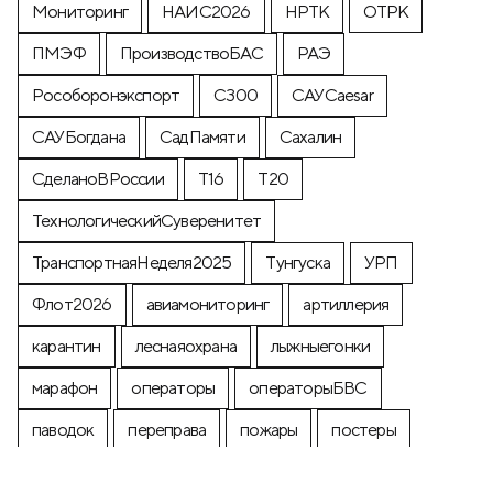
Мониторинг
НАИС2026
НРТК
ОТРК
ПМЭФ
ПроизводствоБАС
РАЭ
Рособоронэкспорт
С300
САУCaesar
САУБогдана
СадПамяти
Сахалин
СделаноВРоссии
Т16
Т20
ТехнологическийСуверенитет
ТранспортнаяНеделя2025
Тунгуска
УРП
Флот2026
авиамониторинг
артиллерия
карантин
леснаяохрана
лыжныегонки
марафон
операторы
операторыБВС
паводок
переправа
пожары
постеры
почтоваямарка
производство
промышленность