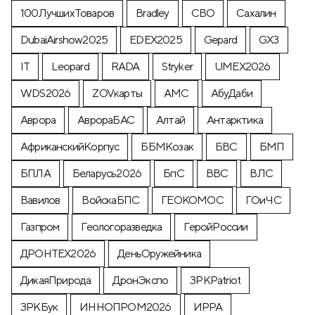
100ЛучшихТоваров
Bradley
CВО
Cахалин
DubaiAirshow2025
EDEX2025
Gepard
GX3
IT
Leopard
RADA
Stryker
UMEX2026
WDS2026
ZOVкарты
АМС
АбуДаби
Аврора
АврораБАС
Алтай
Антарктика
АфриканскийКорпус
ББМКозак
БВС
БМП
БПЛА
Беларусь2026
БпС
ВВС
ВЛС
Вавилов
ВойскаБПС
ГЕОКОМОС
ГОиЧС
Газпром
Геологоразведка
ГеройРоссии
ДРОНТЕХ2026
ДеньОружейника
ДикаяПрирода
ДронЭкспо
ЗРКPatriot
ЗРКБук
ИННОПРОМ2026
ИРРА