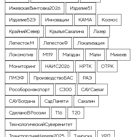
ИжевскаяВинтовка2026
Изделие51
Изделие52Э
Инновации
КАМА
Космос
КрайнийСевер
КрыльяСахалина
Лазер
ЛепестокМ
ЛепестокФ
Локализация
Локомотив
М119
Магадан
Мали
Михеев
Мониторинг
НАИС2026
НРТК
ОТРК
ПМЭФ
ПроизводствоБАС
РАЭ
Рособоронэкспорт
С300
САУCaesar
САУБогдана
СадПамяти
Сахалин
СделаноВРоссии
Т16
Т20
ТехнологическийСуверенитет
ТранспортнаяНеделя2025
Тунгуска
УРП