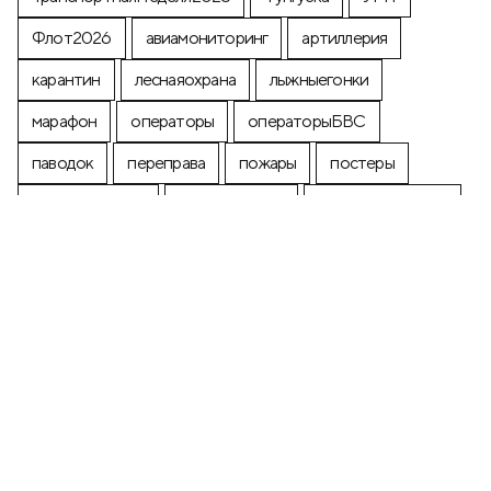
Флот2026
авиамониторинг
артиллерия
карантин
леснаяохрана
лыжныегонки
марафон
операторы
операторыБВС
паводок
переправа
пожары
постеры
почтоваямарка
производство
промышленность
строительство
экология
+7 (499) 673-05-05
info@zala-aero.com