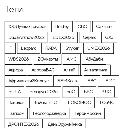
Теги
100ЛучшихТоваров
Bradley
CВО
Cахалин
DubaiAirshow2025
EDEX2025
Gepard
GX3
IT
Leopard
RADA
Stryker
UMEX2026
WDS2026
ZOVкарты
АМС
АбуДаби
Аврора
АврораБАС
Алтай
Антарктика
АфриканскийКорпус
ББМКозак
БВС
БМП
БПЛА
Беларусь2026
БпС
ВВС
ВЛС
Вавилов
ВойскаБПС
ГЕОКОМОС
ГОиЧС
Газпром
Геологоразведка
ГеройРоссии
ДРОНТЕХ2026
ДеньОружейника