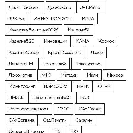
ДикаяПрирода
ДронЭкспо
ЗРКPatriot
ЗРКБук
ИННОПРОМ2026
ИРРА
ИжевскаяВинтовка2026
Изделие51
Изделие52Э
Инновации
КАМА
Космос
КрайнийСевер
КрыльяСахалина
Лазер
ЛепестокМ
ЛепестокФ
Локализация
Локомотив
М119
Магадан
Мали
Михеев
Мониторинг
НАИС2026
НРТК
ОТРК
ПМЭФ
ПроизводствоБАС
РАЭ
Рособоронэкспорт
С300
САУCaesar
САУБогдана
СадПамяти
Сахалин
СделаноВРоссии
Т16
Т20