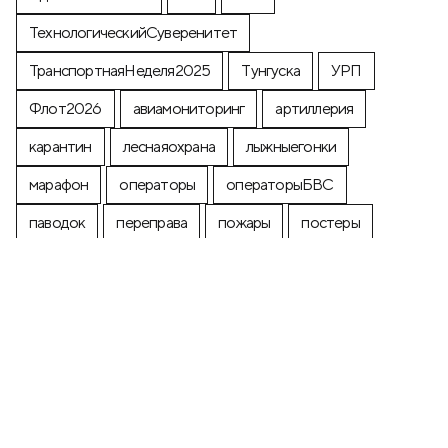
ТехнологическийСуверенитет
ТранспортнаяНеделя2025
Тунгуска
УРП
Флот2026
авиамониторинг
артиллерия
карантин
леснаяохрана
лыжныегонки
марафон
операторы
операторыБВС
паводок
переправа
пожары
постеры
почтоваямарка
производство
промышленность
строительство
экология