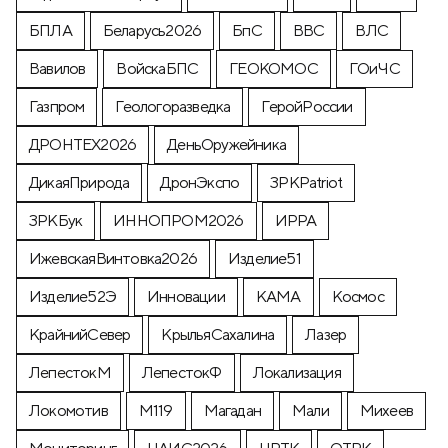
БПЛА
Беларусь2026
БпС
ВВС
ВЛС
Вавилов
ВойскаБПС
ГЕОКОМОС
ГОиЧС
Газпром
Геологоразведка
ГеройРоссии
ДРОНТЕХ2026
ДеньОружейника
ДикаяПрирода
ДронЭкспо
ЗРКPatriot
ЗРКБук
ИННОПРОМ2026
ИРРА
ИжевскаяВинтовка2026
Изделие51
Изделие52Э
Инновации
КАМА
Космос
КрайнийСевер
КрыльяСахалина
Лазер
ЛепестокМ
ЛепестокФ
Локализация
Локомотив
М119
Магадан
Мали
Михеев