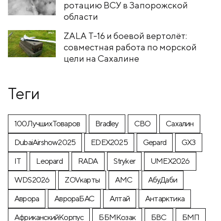
ротацию ВСУ в Запорожской
области
ZALA T-16 и боевой вертолёт:
совместная работа по морской
цели на Сахалине
Теги
100ЛучшихТоваров
Bradley
CВО
Cахалин
DubaiAirshow2025
EDEX2025
Gepard
GX3
IT
Leopard
RADA
Stryker
UMEX2026
WDS2026
ZOVкарты
АМС
АбуДаби
Аврора
АврораБАС
Алтай
Антарктика
АфриканскийКорпус
ББМКозак
БВС
БМП