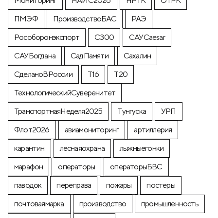
Мониторинг
НАИС2026
НРТК
ОТРК
ПМЭФ
ПроизводствоБАС
РАЭ
Рособоронэкспорт
С300
САУCaesar
САУБогдана
СадПамяти
Сахалин
СделаноВРоссии
Т16
Т20
ТехнологическийСуверенитет
ТранспортнаяНеделя2025
Тунгуска
УРП
Флот2026
авиамониторинг
артиллерия
карантин
леснаяохрана
лыжныегонки
марафон
операторы
операторыБВС
паводок
переправа
пожары
постеры
почтоваямарка
производство
промышленность