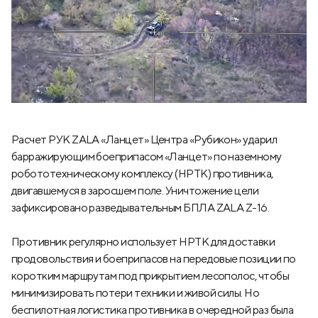
Расчет РУК ZALA «Ланцет» Центра «Рубикон» ударил
барражирующим боеприпасом «Ланцет» по наземному
робототехническому комплексу (НРТК) противника,
двигавшемуся в заросшем поле. Уничтожение цели
зафиксировано разведывательным БПЛА ZALA Z-16.
Противник регулярно использует НРТК для доставки
продовольствия и боеприпасов на передовые позиции по
коротким маршрутам под прикрытием лесополос, чтобы
минимизировать потери техники и живой силы. Но
беспилотная логистика противника в очередной раз была