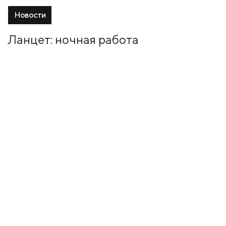
Новости
Ланцет: ночная работа
31 Октябрь, 2024
+7 (499) 673-05-05
info@zala-aero.com