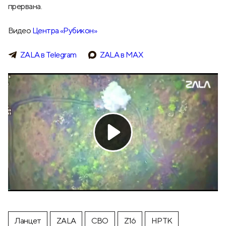
прервана.
Видео
Центра «Рубикон»
ZALA в Telegram
ZALA в МАХ
Ланцет
ZALA
СВО
Z16
НРТК