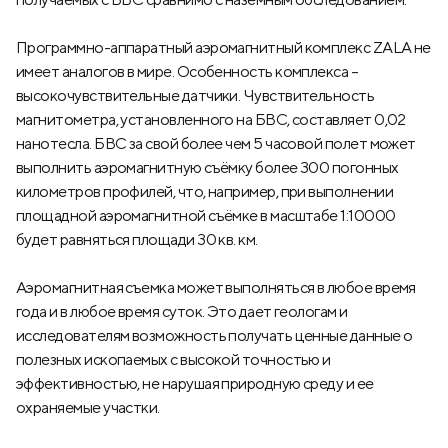
Программно-аппаратный аэромагнитный комплекс ZALA не
имеет аналогов в мире. Особенность комплекса –
высокочувствительные датчики. Чувствительность
магнитометра, установленного на БВС, составляет 0,02
нанотесла. БВС за свой более чем 5 часовой полет может
выполнить аэромагнитную съёмку более 300 погонных
километров профилей, что, например, при выполнении
площадной аэромагнитной съёмке в масштабе 1:10000
будет равняться площади 30 кв. км.
Аэромагнитная съемка может выполняться в любое время
года и в любое время суток. Это дает геологам и
исследователям возможность получать ценные данные о
полезных ископаемых с высокой точностью и
эффективностью, не нарушая природную среду и ее
охраняемые участки.