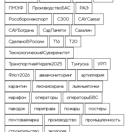
ПМЭФ
ПроизводствоБАС
РАЭ
Рособоронэкспорт
С300
САУCaesar
САУБогдана
СадПамяти
Сахалин
СделаноВРоссии
Т16
Т20
ТехнологическийСуверенитет
ТранспортнаяНеделя2025
Тунгуска
УРП
Флот2026
авиамониторинг
артиллерия
карантин
леснаяохрана
лыжныегонки
марафон
операторы
операторыБВС
паводок
переправа
пожары
постеры
почтоваямарка
производство
промышленность
строительство
экология