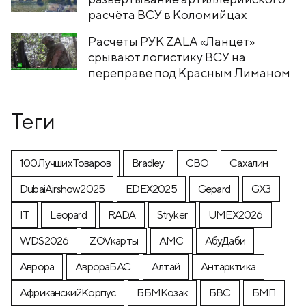
расчёта ВСУ в Коломийцах
Расчеты РУК ZALA «Ланцет»
срывают логистику ВСУ на
переправе под Красным Лиманом
Теги
100ЛучшихТоваров
Bradley
CВО
Cахалин
DubaiAirshow2025
EDEX2025
Gepard
GX3
IT
Leopard
RADA
Stryker
UMEX2026
WDS2026
ZOVкарты
АМС
АбуДаби
Аврора
АврораБАС
Алтай
Антарктика
АфриканскийКорпус
ББМКозак
БВС
БМП