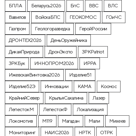
БПЛА
Беларусь2026
БпС
ВВС
ВЛС
Вавилов
ВойскаБПС
ГЕОКОМОС
ГОиЧС
Газпром
Геологоразведка
ГеройРоссии
ДРОНТЕХ2026
ДеньОружейника
ДикаяПрирода
ДронЭкспо
ЗРКPatriot
ЗРКБук
ИННОПРОМ2026
ИРРА
ИжевскаяВинтовка2026
Изделие51
Изделие52Э
Инновации
КАМА
Космос
КрайнийСевер
КрыльяСахалина
Лазер
ЛепестокМ
ЛепестокФ
Локализация
Локомотив
М119
Магадан
Мали
Михеев
Мониторинг
НАИС2026
НРТК
ОТРК