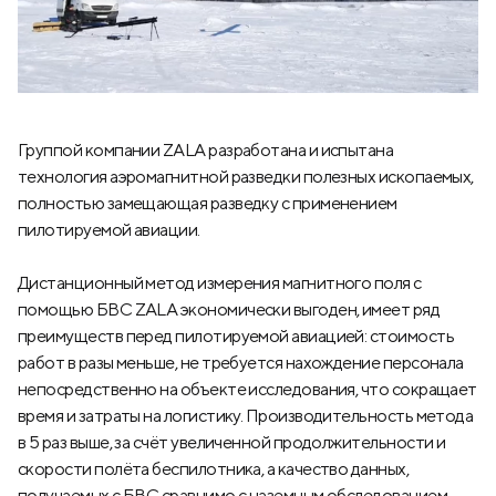
Группой компании ZALA разработана и испытана
технология аэромагнитной разведки полезных ископаемых,
полностью замещающая разведку с применением
пилотируемой авиации.
Дистанционный метод измерения магнитного поля с
помощью БВС ZALA экономически выгоден, имеет ряд
преимуществ перед пилотируемой авиацией: стоимость
работ в разы меньше, не требуется нахождение персонала
непосредственно на объекте исследования, что сокращает
время и затраты на логистику. Производительность метода
в 5 раз выше, за счёт увеличенной продолжительности и
скорости полёта беспилотника, а качество данных,
получаемых с БВС сравнимо с наземным обследованием.