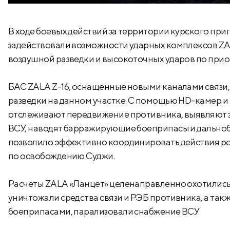
В ходе боевых действий за территории курского пр
задействовали возможности ударных комплексов ZAL
воздушной разведки и высокоточных ударов по при
БАС ZALA Z-16, оснащенные новыми каналами связи,
разведки на данном участке. С помощью HD-камер и
отслеживают передвижение противника, выявляют з
ВСУ, наводят барражирующие боеприпасы и дальнобо
позволило эффективно координировать действия рос
по освобождению Суджи.
Расчеты ZALA «Ланцет» целенаправленно охотились 
уничтожали средства связи и РЭБ противника, а так
боеприпасами, парализовали снабжение ВСУ.