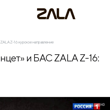
ZALA Z-16: курское направление
цет» и БАС ZALA Z-16: