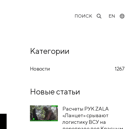
ПОИСК
EN
Категории
Новости
1267
Новые статьи
Расчеты РУК ZALA
«Ланцет» срывают
логистику ВСУ на
переправе под Красным