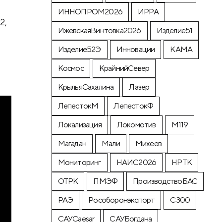
ИННОПРОМ2026
ИРРА
2,
ИжевскаяВинтовка2026
Изделие51
Изделие52Э
Инновации
КАМА
Космос
КрайнийСевер
КрыльяСахалина
Лазер
ЛепестокМ
ЛепестокФ
Локализация
Локомотив
М119
Магадан
Мали
Михеев
Мониторинг
НАИС2026
НРТК
ОТРК
ПМЭФ
ПроизводствоБАС
РАЭ
Рособоронэкспорт
С300
САУCaesar
САУБогдана