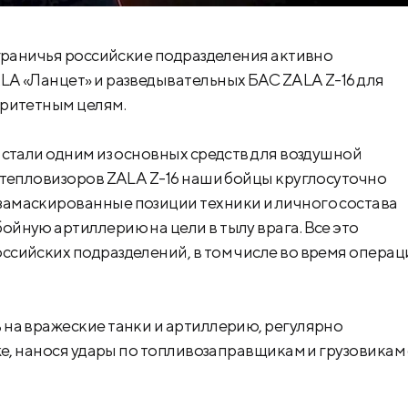
играничья российские подразделения активно
A «Ланцет» и разведывательных БАС ZALA Z-16 для
оритетным целям.
 стали одним из основных средств для воздушной
 тепловизоров ZALA Z-16 наши бойцы круглосуточно
амаскированные позиции техники и личного состава
йную артиллерию на цели в тылу врага. Все это
сийских подразделений, в том числе во время операц
на вражеские танки и артиллерию, регулярно
же, нанося удары по топливозаправщикам и грузовикам 