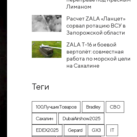
Лиманом
Расчет ZALA «Ланцет»
сорвал ротацию ВСУ в
Запорожской области
ZALA T-16 и боевой
вертолёт: совместная
работа по морской цели
на Сахалине
Теги
100ЛучшихТоваров
Bradley
CВО
Cахалин
DubaiAirshow2025
EDEX2025
Gepard
GX3
IT