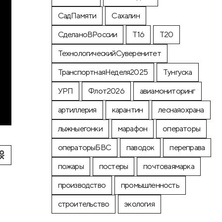
СадПамяти
Сахалин
СделаноВРоссии
Т16
Т20
ТехнологическийСуверенитет
ТранспортнаяНеделя2025
Тунгуска
УРП
Флот2026
авиамониторинг
артиллерия
карантин
леснаяохрана
лыжныегонки
марафон
операторы
операторыБВС
паводок
переправа
пожары
постеры
почтоваямарка
производство
промышленность
строительство
экология