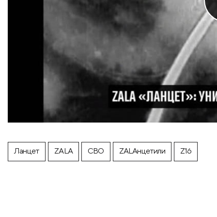
Ланцет
ZALA
СВО
ZALAнцетили
Z16