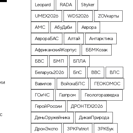
Leopard
RADA
Stryker
UMEX2026
WDS2026
ZOVкарты
АМС
АбуДаби
Аврора
АврораБАС
Алтай
Антарктика
АфриканскийКорпус
ББМКозак
БВС
БМП
БПЛА
Беларусь2026
БпС
ВВС
ВЛС
ии
Вавилов
ВойскаБПС
ГЕОКОМОС
ГОиЧС
Газпром
Геологоразведка
ГеройРоссии
ДРОНТЕХ2026
с
ДеньОружейника
ДикаяПрирода
ДронЭкспо
ЗРКPatriot
ЗРКБук