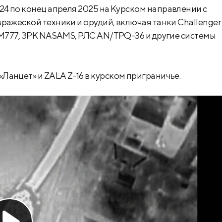
2024 по конец апреля 2025 на Курском направлении с
ражеской техники и орудий, включая танки Challenger 
ы M777, ЗРК NASAMS, РЛС AN/TPQ-36 и другие системы
Ланцет» и ZALA Z-16 в курском приграничье.