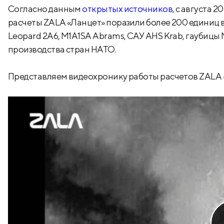
Согласно данным
открытых источников
, с августа 
расчеты ZALA «Ланцет» поразили более 200 единиц в
Leopard 2A6, M1A1SA Abrams, САУ AHS Krab, гаубиц
производства стран НАТО.
Представляем видеохронику работы расчетов ZALA «